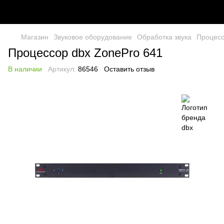
Магазин
Звуковое оборудование
Обработка звука
Процес
Процессор dbx ZonePro 641
В наличии
Артикул:
86546
Оставить отзыв