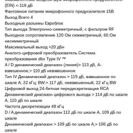
(EIN) <-118 дБ
Фантомное питание микрофонного предусилителя 15В
Выход Всего 4
Выходные разъемы Евроблок
Тип выхода Электронно-симметричный, с фильтром RF
Выходное сопротивление 120 Ом симметричный, 60 Ом
несимметричный
Максимальный выход +20 дБн
Аналого-цифровой преобразователь Система
преобразования dbx Type IV ™
A / D динамический диапазон (линия)> 113 дБ, A-
взвешенное,> 110 дБ невзвешенное
Тип IV Динамический диапазон > 119 дБ, взвешенное по
шкале А, 22 кГц; BW:> 117 дБ, невзвешенный, 22 кГц BW
Цифровой выход 24-битная передискретизация RCA
Динамический диапазон цифрового выхода > 114 дБ по шкале
А, 110 дБ по шкале
Частота дискретизации 48 кГц
D / A динамический диапазон 112 дБ по шкале А, 109 дБ по
шкале
Динамический диапазон > 109 дБ по шкале А,> 106 дБ по
шкале