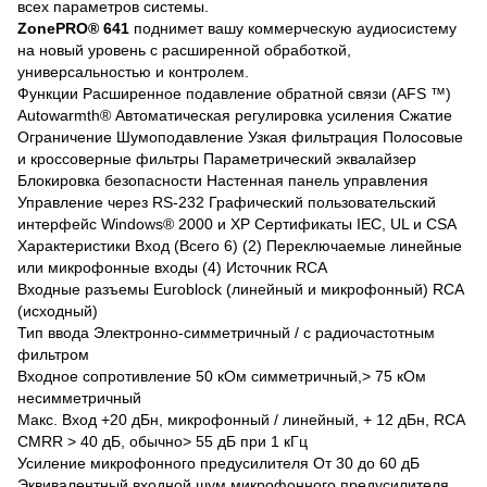
всех параметров системы.
ZonePRO® 641
поднимет вашу коммерческую аудиосистему
на новый уровень с расширенной обработкой,
универсальностью и контролем.
Функции Расширенное подавление обратной связи (AFS ™)
Autowarmth® Автоматическая регулировка усиления Сжатие
Ограничение Шумоподавление Узкая фильтрация Полосовые
и кроссоверные фильтры Параметрический эквалайзер
Блокировка безопасности Настенная панель управления
Управление через RS-232 Графический пользовательский
интерфейс Windows® 2000 и XP Сертификаты IEC, UL и CSA
Характеристики Вход (Всего 6) (2) Переключаемые линейные
или микрофонные входы (4) Источник RCA
Входные разъемы Euroblock (линейный и микрофонный) RCA
(исходный)
Тип ввода Электронно-симметричный / с радиочастотным
фильтром
Входное сопротивление 50 кОм симметричный,> 75 кОм
несимметричный
Макс. Вход +20 дБн, микрофонный / линейный, + 12 дБн, RCA
CMRR > 40 дБ, обычно> 55 дБ при 1 кГц
Усиление микрофонного предусилителя От 30 до 60 дБ
Эквивалентный входной шум микрофонного предусилителя