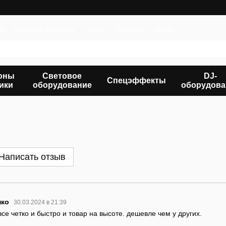
ти
Оплата и доставка
Отзывы
Контакты
Акции
оны
Световое
DJ-
Спецэффекты
ики
оборудование
оборудова
Написать отзыв
нко
30.03.2024 в 21:39
все четко и быстро и товар на высоте. дешевле чем у других.