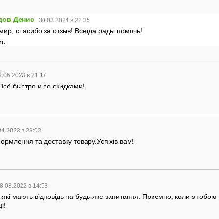
дов Денис
30.03.2024 в 22:35
ир, спасибо за отзыв! Всегда рады помочь!
ть
9.06.2023 в 21:17
Всё быстро и со скидками!
04.2023 в 23:02
ормлення та доставку товару.Успіхів вам!
8.08.2022 в 14:53
 які мають відповідь на будь-яке запитання. Приємно, коли з тобо
і!