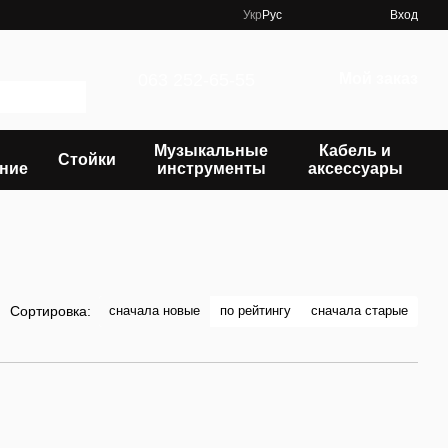
Укр
Рус
Вход
063 252-65-55
Мой заказ
Музыкальные
Кабель и
Стойки
ние
инструменты
аксессуары
сначала новые
по рейтингу
сначала старые
Сортировка: