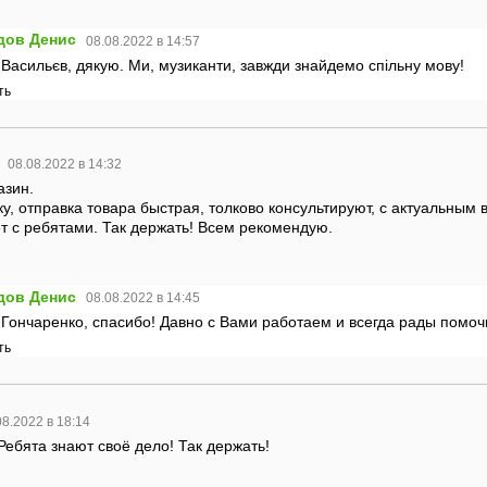
дов Денис
08.08.2022 в 14:57
Васильєв, дякую. Ми, музиканти, завжди знайдемо спільну мову!
ть
08.08.2022 в 14:32
азин.
у, отправка товара быстрая, толково консультируют, с актуальным 
т с ребятами. Так держать! Всем рекомендую.
дов Денис
08.08.2022 в 14:45
 Гончаренко, спасибо! Давно с Вами работаем и всегда рады помоч
ть
08.2022 в 18:14
Ребята знают своё дело! Так держать!