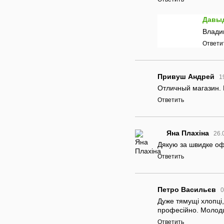
Давы
Владим
Ответи
Привуш Андрей
1
Отличный магазин. 
Ответить
Яна Плахіна
26.
Дякую за швидке оф
Ответить
Петро Васильєв
0
Дуже тямущі хлопці,
професійно. Молодц
Ответить