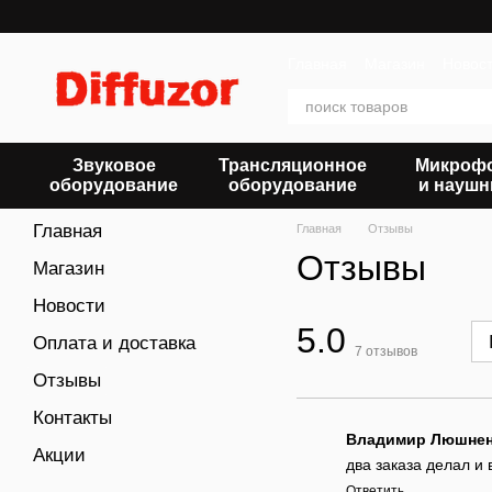
Перейти к основному контенту
Главная
Магазин
Новос
Звуковое
Трансляционное
Микроф
оборудование
оборудование
и наушн
Главная
Главная
Отзывы
Отзывы
Магазин
Новости
5.0
Оплата и доставка
7
отзывов
Отзывы
Контакты
Владимир Люшне
Акции
два заказа делал и 
Ответить