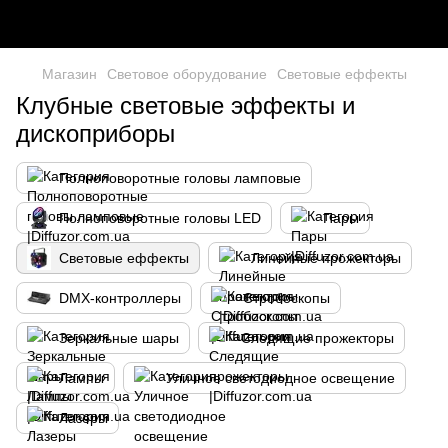
Магазин
Световое оборудование
Световые еффекты
Клубные световые эффекты и
дископриборы
Полноповоротные головы ламповые
Полноповоротные головы LED
Пары
Световые еффекты
Линейные прожекторы
DMX-контроллеры
Стробоскопы
Зеркальные шары
Следящие прожекторы
Лампы
Уличное светодиодное освещение
Лазеры