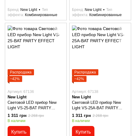
Бренд
New Light
Тип
Бренд
New Light
Тип
эффекта
Комбинированные
эффекта
Комбинированные
Распродажа
Распродажа
−42%
−42%
Артикул: 67136
Артикул: 67138
New Light
New Light
Световой LED прибор New
Световой LED прибор New
Light VS-25-BAT PARTY
Light VS-25A-BAT PARTY
EFFECT LIGHT
EFFECT LIGHT
1 311 грн
1 311 грн
2 268 грн
2 268 грн
В наличии
В наличии
Купить
Купить