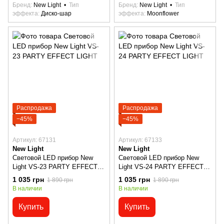
Бренд
New Light
Тип
Бренд
New Light
Тип
эффекта
Диско-шар
эффекта
Moonflower
Распродажа
Распродажа
−45%
−45%
Артикул: 67131
Артикул: 67133
New Light
New Light
Световой LED прибор New
Световой LED прибор New
Light VS-23 PARTY EFFECT
Light VS-24 PARTY EFFECT
LIGHT
LIGHT
1 035 грн
1 035 грн
1 890 грн
1 890 грн
В наличии
В наличии
Купить
Купить