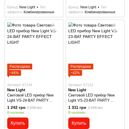
Бренд
New Light
Тип
Бренд
New Light
Тип
эффекта
Комбинированные
эффекта
Комбинированные
Распродажа
Распродажа
−44%
−42%
Артикул: 67134
Артикул: 67132
New Light
New Light
Световой LED прибор New
Световой LED прибор New
Light VS-24-BAT PARTY
Light VS-23-BAT PARTY
EFFECT LIGHT
EFFECT LIGHT
1 242 грн
1 311 грн
2 205 грн
2 268 грн
В наличии
В наличии
Купить
Купить