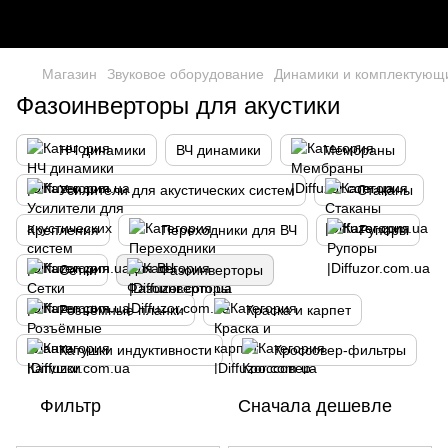
Магазин
Звуковое оборудование
Динамики и комплектующ
Фазоинверторы для акустики
НЧ динамики
ВЧ динамики
Мембраны
Усилители для акустических систем
Стаканы
Крепления
Переходники для ВЧ
Рупоры
Сетки
Фазоинверторы
Розъёмные планки
Краска и карпет
Катушки индуктивности
Кроссовер-фильтры
Фильтр
Сначала дешевле