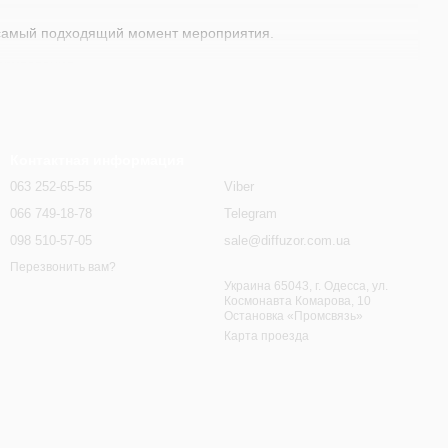
самый подходящий момент мероприятия.
орудования.
Контактная информация
063 252-65-55
Viber
066 749-18-78
Telegram
098 510-57-05
sale@diffuzor.com.ua
Перезвонить вам?
Украина 65043, г. Одесса, ул.
Космонавта Комарова, 10
Остановка «Промсвязь»
Карта проезда