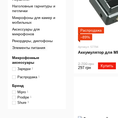
Наголовные гарнитуры и
петлички
Микрофоны для камер и
мобильных
Аксессуары для
Распродажа
микрофонов
−89%
Рекордеры, диктофоны
Артикул: 57794
Элементы питания
Аккумулятор для MR
Микрофонные
аксессуары
2 700 грн
Купить
297 грн
Зарядки
2
Распродажа
1
Бренд
Mipro
1
Prodipe
1
Shure
3