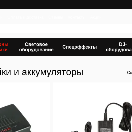
ти
Оплата и доставка
Отзывы
Контакты
Акции
оны
Световое
DJ-
Спецэффекты
ики
оборудование
оборудова
ки и аккумуляторы
Со