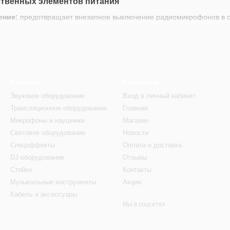
твенных элементов питания
ение:
предотвращает внезапное выключение радиомикрофонов в 
лительное время работы даже при интенсивном использовании об
ементы питания
на сайте
Diffuzor.com.ua
с доставкой по Украине.
Каталог
Клиентам
Звуковое оборудование
Вход в личный кабинет
Трансляционное оборудование
Главная
Микрофоны и наушники
Магазин
Световое оборудование
Новости
Спецэффекты
Оплата и доставка
DJ-оборудование
Отзывы
Стойки
Контакты
Музыкальные инструменты
Акции
Кабель и аксессуары
Мы в соцсетях