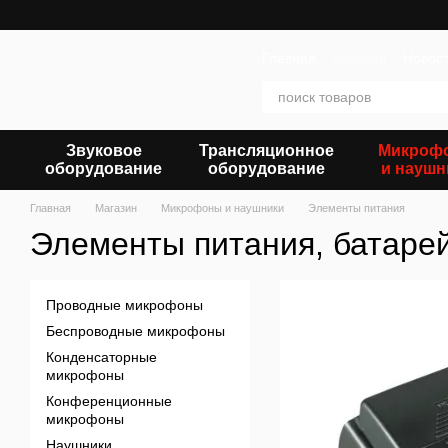
Перейти к основному контенту
Главная
Магазин
Новос
Звуковое
Трансляционное
Микроф
оборудование
оборудование
и наушн
Главная
Магазин
Микрофоны и наушники
Элементы питания
Элементы питания, батарей
Проводные микрофоны
Беспроводные микрофоны
Конденсаторные
микрофоны
Конференционные
микрофоны
Наушники