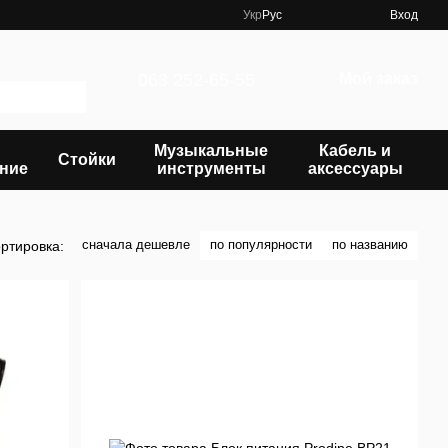
Укр
Рус
Вход
063 252-65-55
Мой заказ
Музыкальные
Кабель и
Стойки
ние
инструменты
аксессуары
сначала дешевле
по популярности
по названию
ртировка: