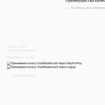
Преимущества качес
Стабильное напряж
Большая емкость:
д
Покупайте надежные
эл
© 2014—2026
Все права защищены
Принимаем к оплате
Мобильная версия