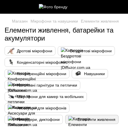
Магазин
Мікрофони та навушники
Елементи живлення
Елементи живлення, батарейки та
акумулятори
Дротові мікрофони
Бездротові мікрофони
Конденсаторні мікрофони
Конференційні мікрофони
Навушники
Наголовні гарнітури та петлички
Мікрофони для камер та мобільних
Аксесуари для мікрофонів
Рекордери, диктофони
Елементи живлення