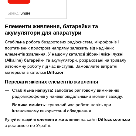
Бренд
Shure
Елементи живлення, батарейки та
акумулятори для апаратури
Стабільна робота бездротових радіосистем, мікрофонів і
портативних пристроїв напряму залежить від надійних
елементів живлення. У нашому каталозі зібрані якісні лужні
(Alkaline) батарейки та акумулятори, розраховані на тривалу
автономну роботу під час виступів. Замовляйте витратні
матеріали в каталозі
Diffuzor
.
Переваги якісних елементів живлення
Стабільна напруга:
запобігає раптовому вимкненню
радіомікрофонів у найвідповідальніший момент заходу.
Велика ємність:
тривалий час роботи навіть при
інтенсивному використанні обладнання.
Купуйте надійні
елементи живлення
на сайті
Diffuzor.com.ua
з доставкою по Україні.