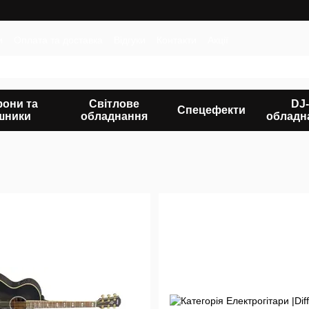
и
Оплата та доставка
Відгуки
Контакти
Акції
фони та
Світлове
DJ-
Спецефекти
шники
обладнання
обладн