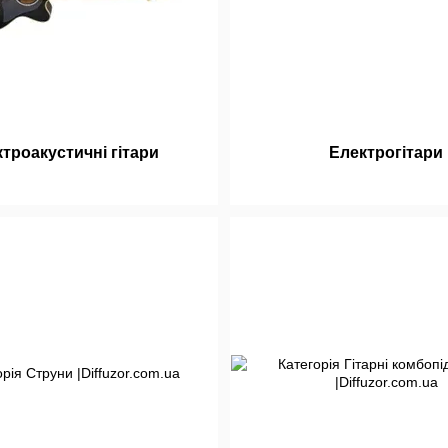
троакустичні гітари
Електрогітари