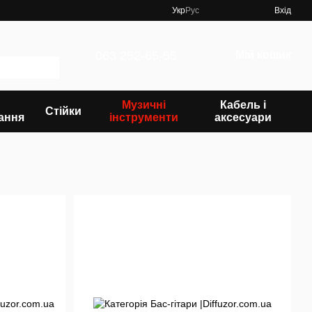
Укр
Рус
Вхід
063 252-65-55
Мій кошик
Музичні
Кабель і
Стійки
ання
інструменти
аксесуари