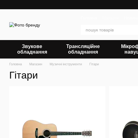
Перейти до основного контенту
Головна
Магазин
Новин
Звукове
Трансляційне
Мікро
обладнання
обладнання
наву
Головна
Магазин
Музичні інструменти
Гітари
Гітари