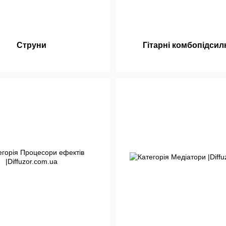
Струни
Гітарні комбопідсил