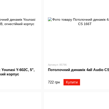
Артикул: 85796
Younasi Y-602C, 5",
Потолочний динамік 4all Audio CS
йкий корпус
722 грн
Купити