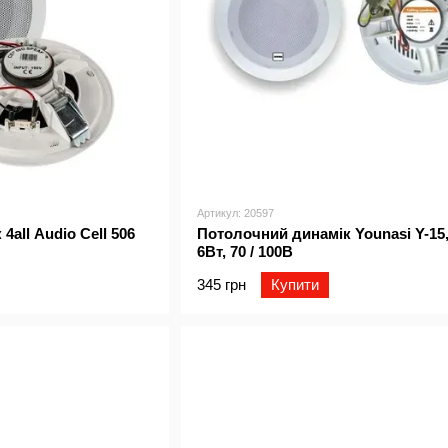
Артикул: 20597
all Audio Cell 506
Потолочний динамік Younasi Y-15, 
6Вт, 70 / 100В
345 грн
Купити