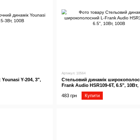
Артикул: 10564
Younasi Y-204, 3",
Стельовий динамік широкополос
Frank Audio HSR109-6T, 6.5", 10Вт,
483 грн
Купити