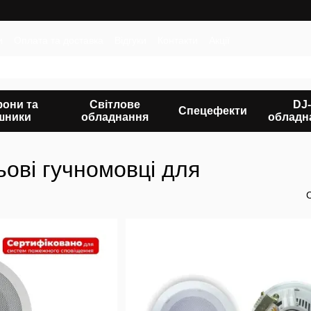
и
Оплата та доставка
Відгуки
Контакти
Акції
фони та
Світлове
DJ-
Спецефекти
шники
обладнання
обладн
ьові гучномовці для