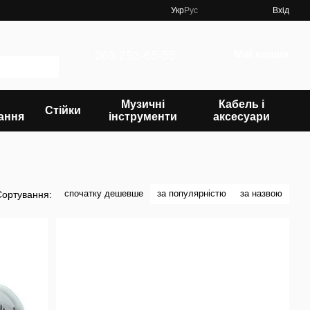
Укр
Рус
Вхід
063 252-65-55
Мій кошик
Музичні
Кабель і
Стійки
ання
інструменти
аксесуари
спочатку дешевше
за популярністю
за назвою
Сортування: