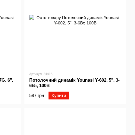
Артикул: 24415
G, 6",
Потолочний динамік Younasi Y-602, 5", 3-
6Вт, 100В
587 грн
Купити