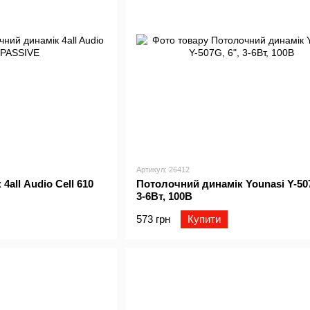
Артикул: 26412
all Audio Cell 610
Потолочний динамік Younasi Y-507
3-6Вт, 100В
573 грн
Купити