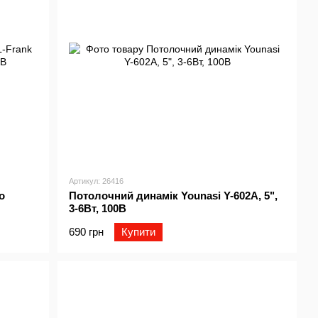
Артикул: 26416
o
Потолочний динамік Younasi Y-602A, 5",
3-6Вт, 100В
690 грн
Купити