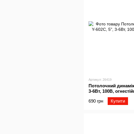
Артикул: 26419
Потолочний динамік 
3-6Вт, 100В, огнесті
690 грн
Купити