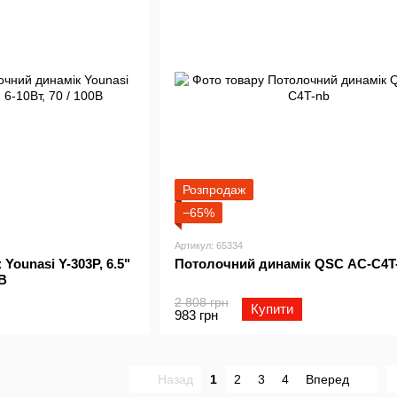
Розпродаж
−65%
Артикул: 65334
Younasi Y-303P, 6.5"
Потолочний динамік QSC AC-C4T
0В
2 808 грн
Купити
983 грн
Назад
1
2
3
4
Вперед