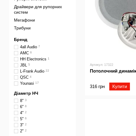
Драйвери для рупорних
систем
Мегафони
Трибуни
Бренд
4all Audio
7
AMC
6
HH Electronics
1
Артикул: 17322
JBL
5
Потолочний динамік 4
L-Frank Audio
22
QSC
4
Younasi
17
316 грн
Купити
Діаметр НЧ
8"
3
6"
8
4"
2
5"
6
3"
2
2"
2