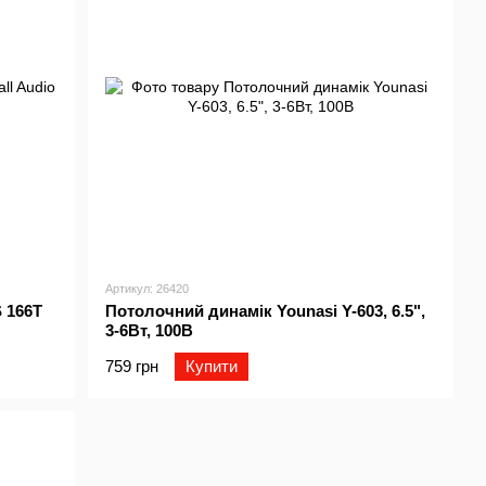
Артикул: 26420
 166T
Потолочний динамік Younasi Y-603, 6.5",
3-6Вт, 100В
759 грн
Купити