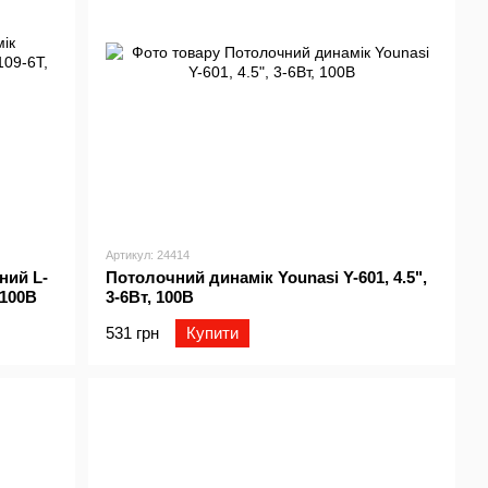
Артикул: 24414
ний L-
Потолочний динамік Younasi Y-601, 4.5",
 100В
3-6Вт, 100В
531 грн
Купити