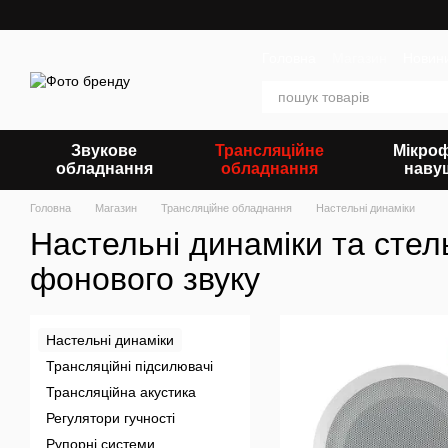
Перейти до основного контенту
Головна
Магазин
Новин
Звукове
Трансляційне
Мікро
обладнання
обладнання
наву
Головна
Магазин
Трансляційне обладнання
Настельні динаміки
Настельні динаміки та стел
фонового звуку
Настельні динаміки
Трансляційні підсилювачі
Трансляційна акустика
Регулятори гучності
Рупорні системи