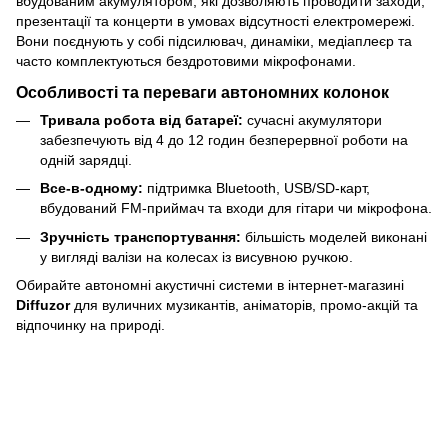
вбудованим акумулятором, які дозволяють проводити заходи,
презентації та концерти в умовах відсутності електромережі.
Вони поєднують у собі підсилювач, динаміки, медіаплеєр та
часто комплектуються бездротовими мікрофонами.
Особливості та переваги автономних колонок
Тривала робота від батареї:
сучасні акумулятори
забезпечують від 4 до 12 годин безперервної роботи на
одній зарядці.
Все-в-одному:
підтримка Bluetooth, USB/SD-карт,
вбудований FM-приймач та входи для гітари чи мікрофона.
Зручність транспортування:
більшість моделей виконані
у вигляді валізи на колесах із висувною ручкою.
Обирайте автономні акустичні системи в інтернет-магазині
Diffuzor
для вуличних музикантів, аніматорів, промо-акцій та
відпочинку на природі.