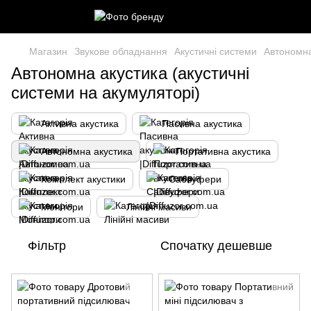
Магазин
Звукове обладнання
Акустичні системи
Автономна
Автономна акустика (акустичні
системи на акумуляторі)
Активна акустика
Пасивна акустика
Автономна акустика
Портативна акустика
Комплект акустики
Сабвуфери
Монітори
Лінійні масиви
Фільтр
Спочатку дешевше