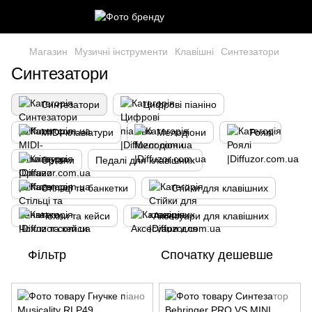
Магазин
Музичні інструменти
Клавішні
Синтезатори
Синтезатори
Синтезатори
Цифрові піаніно
MIDI-клавіатури
Мелодіони
Роялі
Органи
Педалі для клавішних
Стільці та банкетки
Стійки для клавішних
Чохли та кейси
Аксесуари для клавішних
Фільтр
Спочатку дешевше