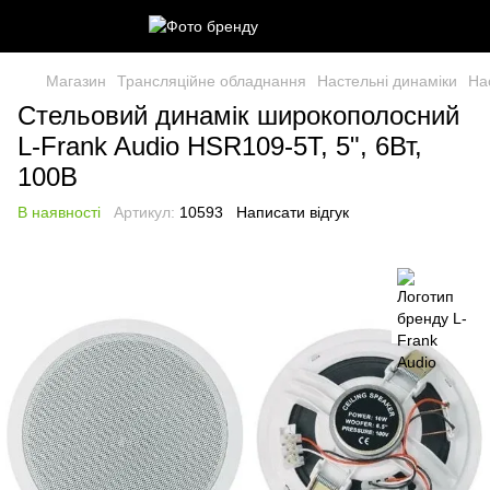
Магазин
Трансляційне обладнання
Настельні динаміки
На
Стельовий динамік широкополосний
L-Frank Audio HSR109-5T, 5", 6Вт,
100В
В наявності
Артикул:
10593
Написати відгук