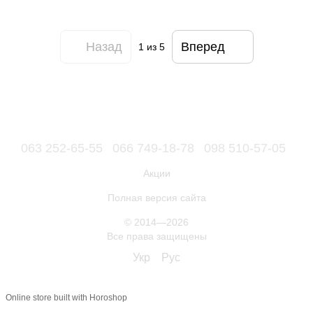
Назад
Вперед
1
из 5
063 252-65-55
066 749-18-78
098 510-57-05
Акции
Полная версия сайта
© 2014—2026
Все права защищены
Укр
Рус
Online store built with Horoshop