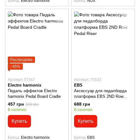
Бренд
Electro harmonix
Бренд
NUX
Распродажа
−45%
Артикул: 57547
Артикул: 75533
Electro harmonix
EBS
Педаль эффектов Electro
Аксессуар для педалборда
harmonix Pedal Board Cradle
платформа EBS 2ND Row
Pedal Riser
457 грн
688 грн
830 грн
В наличии
В наличии
Купить
Купить
Бренд
Electro harmonix
Бренд
EBS