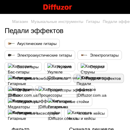
Магазин
Музыкальные инструменты
Гитары
Педали эффе
Педали эффектов
Акустические гитары
Электроакустические гитары
Электрогитары
Бас-гитары
Укулеле
Струны
Гитарные комбоусилители
Педали эффектов
DI-Box
Процессоры эффектов
Медиаторы
Гитарные стойки
Гитарные аксессуары
Чехлы и кейсы
Фильтр
Сначала дешевле