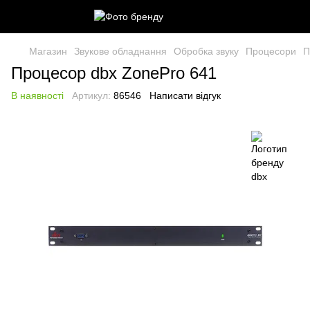
Магазин
Звукове обладнання
Обробка звуку
Процесори
П
Процесор dbx ZonePro 641
В наявності
Артикул:
86546
Написати відгук