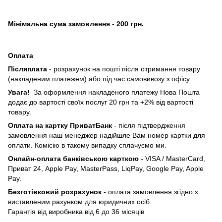
Мінімальна сума замовлення - 200 грн.
Оплата
Післяплата
- розрахунок на пошті після отримання товару
(накладеним платежем) або під час самовивозу з офісу.
Увага!
За оформлення накладеного платежу Нова Пошта
додає до вартості своїх послуг 20 грн та +2% від вартості
товару.
Оплата на картку ПриватБанк
- після підтвердження
замовлення наш менеджер надійшле Вам номер картки для
оплати. Комісію в такому випадку сплачуємо ми.
Онлайн-оплата банківською карткою
- VISA / MasterCard,
Приват 24, Apple Pay, MasterPass, LiqPay, Google Pay, Apple
Pay.
Безготівковий розрахунок -
оплата замовлення згідно з
виставленим рахунком для юридичних осіб.
Гарантія від виробника від 6 до 36 місяців