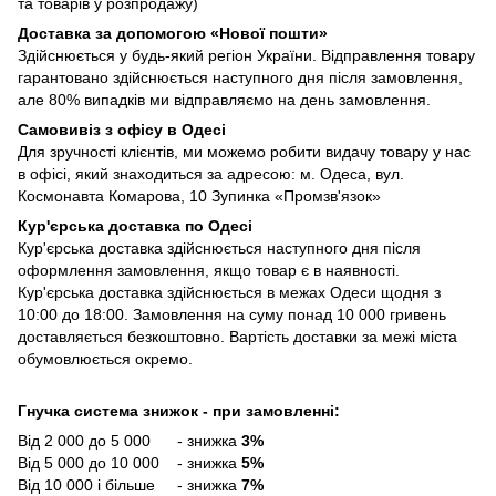
та товарів у розпродажу)
Доставка за допомогою «Нової пошти»
Здійснюється у будь-який регіон України. Відправлення товару
гарантовано здійснюється наступного дня після замовлення,
але 80% випадків ми відправляємо на день замовлення.
Самовивіз з офісу в Одесі
Для зручності клієнтів, ми можемо робити видачу товару у нас
в офісі, який знаходиться за адресою: м. Одеса, вул.
Космонавта Комарова, 10 Зупинка «Промзв'язок»
Кур'єрська доставка по Одесі
Кур'єрська доставка здійснюється наступного дня після
оформлення замовлення, якщо товар є в наявності.
Кур'єрська доставка здійснюється в межах Одеси щодня з
10:00 до 18:00. Замовлення на суму понад 10 000 гривень
доставляється безкоштовно. Вартість доставки за межі міста
обумовлюється окремо.
Гнучка система знижок - при замовленні:
Від 2 000 до 5 000 - знижка
3%
Від 5 000 до 10 000 - знижка
5%
Від 10 000 і більше - знижка
7%