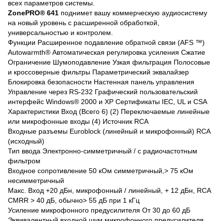
всех параметров системы.
ZonePRO® 641
поднимет вашу коммерческую аудиосистему
на новый уровень с расширенной обработкой,
универсальностью и контролем.
Функции Расширенное подавление обратной связи (AFS ™)
Autowarmth® Автоматическая регулировка усиления Сжатие
Ограничение Шумоподавление Узкая фильтрация Полосовые
и кроссоверные фильтры Параметрический эквалайзер
Блокировка безопасности Настенная панель управления
Управление через RS-232 Графический пользовательский
интерфейс Windows® 2000 и XP Сертификаты IEC, UL и CSA
Характеристики Вход (Всего 6) (2) Переключаемые линейные
или микрофонные входы (4) Источник RCA
Входные разъемы Euroblock (линейный и микрофонный) RCA
(исходный)
Тип ввода Электронно-симметричный / с радиочастотным
фильтром
Входное сопротивление 50 кОм симметричный,> 75 кОм
несимметричный
Макс. Вход +20 дБн, микрофонный / линейный, + 12 дБн, RCA
CMRR > 40 дБ, обычно> 55 дБ при 1 кГц
Усиление микрофонного предусилителя От 30 до 60 дБ
Эквивалентный входной шум микрофонного предусилителя