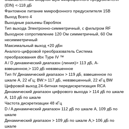
(EIN) <-118 дБ
Фантомное питание микрофонного предусилителя 15В
Выход Всего 4
Выходные разъемы Евроблок
Тип выхода Электронно-симметричный, с фильтром RF
Выходное сопротивление 120 Ом симметричный, 60 Ом
несимметричный
Максимальный выход +20 дБн
Аналого-цифровой преобразователь Система
преобразования dbx Type IV ™
A / D динамический диапазон (линия)> 113 дБ, A-
взвешенное,> 110 дБ невзвешенное
Тип IV Динамический диапазон > 119 дБ, взвешенное по
шкале А, 22 кГц; BW:> 117 дБ, невзвешенный, 22 кГц BW
Цифровой выход 24-битная передискретизация RCA
Динамический диапазон цифрового выхода > 114 дБ по шкале
А, 110 дБ по шкале
Частота дискретизации 48 кГц
D / A динамический диапазон 112 дБ по шкале А, 109 дБ по
шкале
Динамический диапазон > 109 дБ по шкале А,> 106 дБ по
шкале