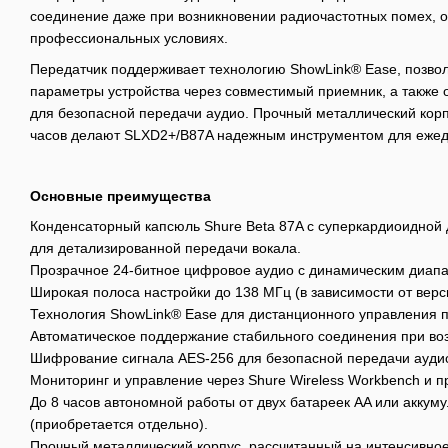
соединение даже при возникновении радиочастотных помех, 
профессиональных условиях.
Передатчик поддерживает технологию ShowLink® Ease, позв
параметры устройства через совместимый приемник, а такж
для безопасной передачи аудио. Прочный металлический корп
часов делают SLXD2+/B87A надежным инструментом для ежед
Основные преимущества
Конденсаторный капсюль Shure Beta 87A с суперкардиоидной
для детализированной передачи вокала.
Прозрачное 24-битное цифровое аудио с динамическим диапа
Широкая полоса настройки до 138 МГц (в зависимости от верс
Технология ShowLink® Ease для дистанционного управления 
Автоматическое поддержание стабильного соединения при во
Шифрование сигнала AES-256 для безопасной передачи ауди
Мониторинг и управление через Shure Wireless Workbench и 
До 8 часов автономной работы от двух батареек AA или аккум
(приобретается отдельно).
Прочный металлический корпус, рассчитанный на интенсивн