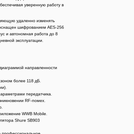
обеспечивая уверенную работу в
оляющую удаленно изменять
е оснащен шифрованием AES-256
ус и автономная работа до 8
невной эксплуатации.
 диаграммой направленности
зоном более 118 дБ.
ии).
параметрами передатчика.
зникновении RF-помех.
о.
приложение WWB Mobile.
улятора Shure SB903
ое профессиональное