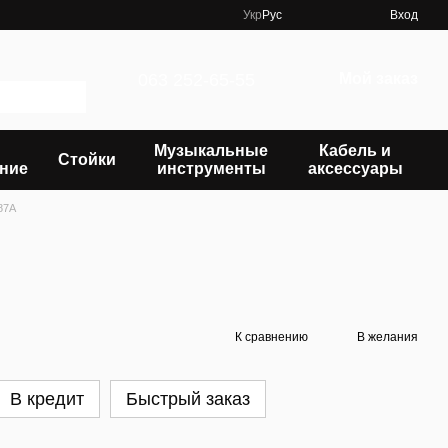
Укр
Рус
Вход
063 252-65-55
Мой заказ
Музыкальные
Кабель и
Стойки
ние
инструменты
аксессуары
87A
К сравнению
В желания
В кредит
Быстрый заказ