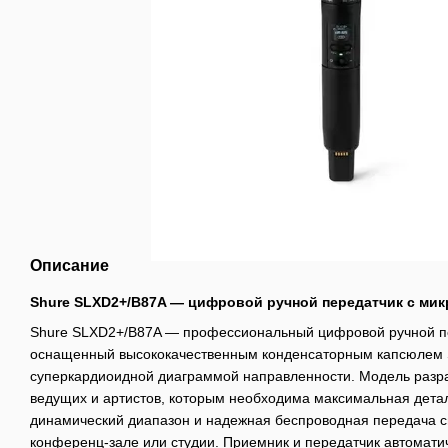
Описание
Shure SLXD2+/B87A — цифровой ручной передатчик с ми
Shure SLXD2+/B87A — профессиональный цифровой ручной пе
оснащенный высококачественным конденсаторным капсюлем S
суперкардиоидной диаграммой направленности. Модель разра
ведущих и артистов, которым необходима максимальная дета
динамический диапазон и надежная беспроводная передача си
конференц-зале или студии. Приемник и передатчик автомат