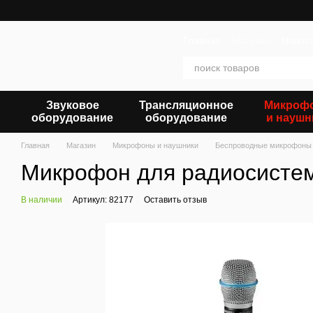
Перейти к основному контенту
Главная
Магазин
Новос
Звуковое
Трансляционное
Микроф
оборудование
оборудование
и наушн
Главная
Магазин
Микрофоны и наушники
Беспроводные микрофоны
Микрофон для радиосисте
В наличии
Артикул: 82177
Оставить отзыв