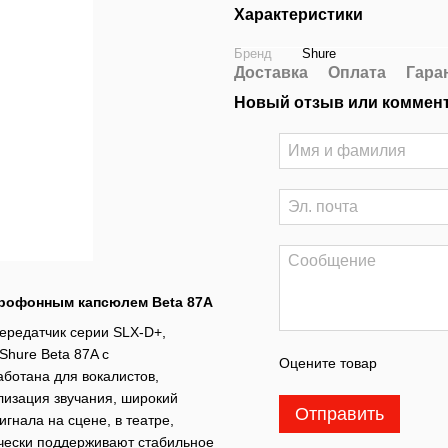
Характеристики
Бренд
Shure
Доставка
Оплата
Гара
Новый отзыв или коммен
крофонным капсюлем Beta 87A
редатчик серии SLX-D+,
hure Beta 87A с
Оцените товар
ботана для вокалистов,
лизация звучания, широкий
Отправить
гнала на сцене, в театре,
ически поддерживают стабильное