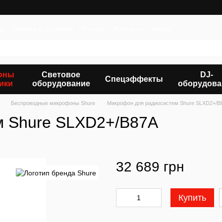
ти
Оплата и доставка
Отзывы
Контакты
Акции
оны
Световое
DJ-
Спецэффекты
ики
оборудование
оборудова
Беспроводные микрофоны Shure
Микрофон для радиосистем Shure SLXD2+/B
м Shure SLXD2+/B87A
32 689 грн
Купить