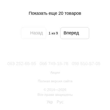
Показать еще 20 товаров
Назад
Вперед
1
из 9
063 252-65-55
066 749-18-78
098 510-57-05
Акции
Полная версия сайта
© 2014—2026
Все права защищены
Укр
Рус