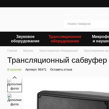
Перейти к основному контенту
Главная
Магазин
Новос
Звуковое
Трансляционное
Микроф
оборудование
оборудование
и наушн
Главная
Магазин
Трансляционное оборудование
Трансляционная аку
Трансляционный сабвуфер
В наличии
Артикул: 96471
Оставить отзыв