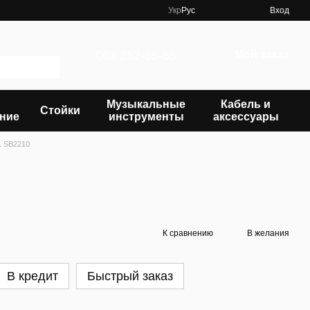
Укр
Рус
Вход
063 252-65-55
Мой заказ
Музыкальные
Кабель и
Стойки
ние
инструменты
аксессуары
 SB2210
К сравнению
В желания
В кредит
Быстрый заказ