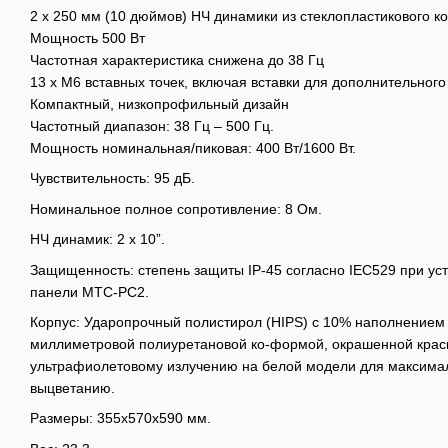
2 x 250 мм (10 дюймов) НЧ динамики из стеклопластикового к
Мощность 500 Вт
Частотная характеристика снижена до 38 Гц
13 x M6 вставных точек, включая вставки для дополнительног
Компактный, низкопрофильный дизайн
Частотный диапазон: 38 Гц – 500 Гц.
Мощность номинальная/пиковая: 400 Вт/1600 Вт.
Чувствительность: 95 дБ.
Номинальное полное сопротивление: 8 Ом.
НЧ динамик: 2 х 10”.
Защищенность: степень защиты IP-45 согласно IEC529 при ус
панели MTC-PC2.
Корпус: Ударопрочный полистирол (HIPS) с 10% наполнением 
миллиметровой полиуретановой ко-формой, окрашенной краск
ультрафиолетовому излучению на белой модели для максимал
выцветанию.
Размеры: 355х570х590 мм.