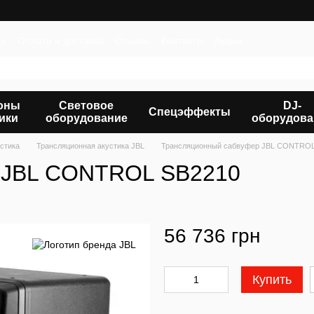
ти
Оплата и доставка
Отзывы
Контакты
Акции
оны
Световое
DJ-
Спецэффекты
ики
оборудование
оборудова
стика
Трансляционная акустика JBL
Трансляционный сабвуфер JBL CONTROL
 JBL CONTROL SB2210
56 736 грн
Купить