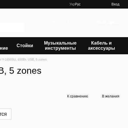
Укр
Рус
Вход
063 252-65-55
Мой заказ
Музыкальные
Кабель и
Стойки
ние
инструменты
аксессуары
 Y-1650SU, 650Вт, USB, 5 zones
, 5 zones
К сравнению
В желания
тся