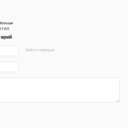
 больше
нтия
тарий
Войти с помощью