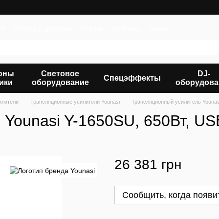
ти
Оплата и доставка
Отзывы
Контакты
Акции
оны
Световое
DJ-
Спецэффекты
ики
оборудование
оборудова
илители
Трансляционные усилители Younasi
Трансляционный усилитель Younasi
Younasi Y-1650SU, 650Вт, USB
26 381 грн
Сообщить, когда появи