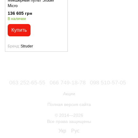
Микшерный пульт Studer
Micro
136 605 грн
В наличии
Купить
Бренд
Struder
063 252-65-55
066 749-18-78
098 510-57-05
Акции
Полная версия сайта
© 2014—2026
Все права защищены
Укр
Рус