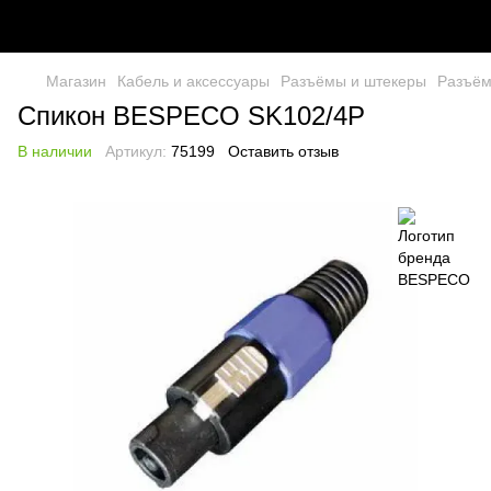
Магазин
Кабель и аксессуары
Разъёмы и штекеры
Разъём
Спикон BESPECO SK102/4P
В наличии
Артикул:
75199
Оставить отзыв