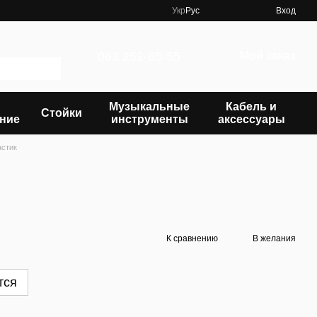
Укр
Рус
Вход
063 252-65-55
Мой заказ
Музыкальные
Кабель и
Стойки
ние
инструменты
аксессуары
астик
К сравнению
В желания
тся