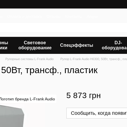
ти
Оплата и доставка
Отзывы
Контакты
Акции
оны
Световое
DJ-
Спецэффекты
ики
оборудование
оборудова
Рупорные системы L-Frank Audio
Рупор L-Frank Audio H6300, 50Вт, трансф., пл
 50Вт, трансф., пластик
5 873 грн
Сообщить, когда появи