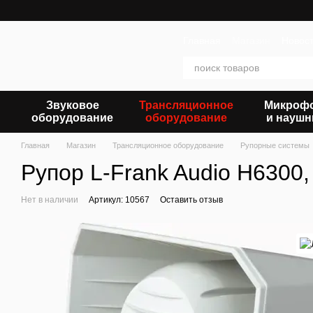
Перейти к основному контенту
Главная
Магазин
Новос
Звуковое
Трансляционное
Микроф
оборудование
оборудование
и наушн
Главная
Магазин
Трансляционное оборудование
Рупорные системы
Рупор L-Frank Audio H6300,
Нет в наличии
Артикул: 10567
Оставить отзыв