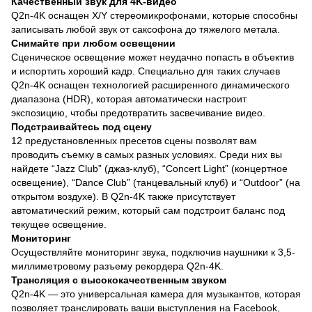
Качественный звук для 4K-видео
Q2n-4K оснащен X/Y стереомикрофонами, которые способны
записывать любой звук от саксофона до тяжелого метала.
Снимайте при любом освещении
Сценическое освещение может неудачно попасть в объектив
и испортить хороший кадр. Специально для таких случаев
Q2n-4K оснащен технологией расширенного динамического
диапазона (HDR), которая автоматически настроит
экспозицию, чтобы предотвратить засвечивание видео.
Подстраивайтесь под сцену
12 предустановленных пресетов сцены позволят вам
проводить съемку в самых разных условиях. Среди них вы
найдете “Jazz Club” (джаз-клуб), “Concert Light” (концертное
освещение), “Dance Club” (танцевальный клуб) и “Outdoor” (на
открытом воздухе). В Q2n-4K также присутствует
автоматический режим, который сам подстроит баланс под
текущее освещение.
Мониторинг
Осуществляйте мониторинг звука, подключив наушники к 3,5-
миллиметровому разъему рекордера Q2n-4K.
Трансляция с высококачественным звуком
Q2n-4K — это универсальная камера для музыкантов, которая
позволяет транслировать ваши выступления на Facebook,