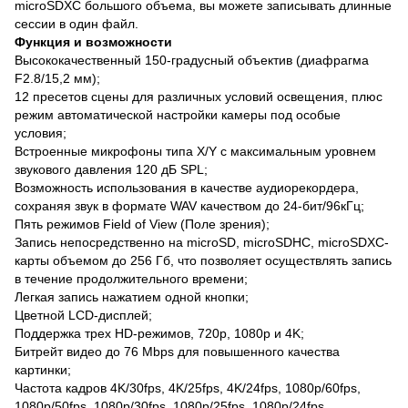
microSDXC большого объема, вы можете записывать длинные
сессии в один файл.
Функция и возможности
Высококачественный 150-градусный объектив (диафрагма
F2.8/15,2 мм);
12 пресетов сцены для различных условий освещения, плюс
режим автоматической настройки камеры под особые
условия;
Встроенные микрофоны типа X/Y с максимальным уровнем
звукового давления 120 дБ SPL;
Возможность использования в качестве аудиорекордера,
сохраняя звук в формате WAV качеством до 24-бит/96кГц;
Пять режимов Field of View (Поле зрения);
Запись непосредственно на microSD, microSDHC, microSDXC-
карты объемом до 256 Гб, что позволяет осуществлять запись
в течение продолжительного времени;
Легкая запись нажатием одной кнопки;
Цветной LCD-дисплей;
Поддержка трех HD-режимов, 720p, 1080p и 4K;
Битрейт видео до 76 Mbps для повышенного качества
картинки;
Частота кадров 4K/30fps, 4K/25fps, 4K/24fps, 1080p/60fps,
1080p/50fps, 1080p/30fps, 1080p/25fps, 1080p/24fps,