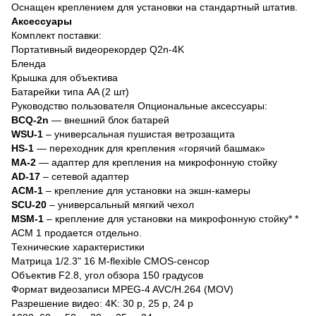
Оснащен креплением для установки на стандартный штатив.
Аксессуары
Комплект поставки:
Портативный видеорекордер Q2n-4K
Бленда
Крышка для объектива
Батарейки типа AA (2 шт)
Руководство пользователя Опциональные аксессуары:
BCQ-2n
— внешний блок батарей
WSU-1
– универсальная пушистая ветрозащита
HS-1
— переходник для крепления «горячий башмак»
MA-2
— адаптер для крепления на микрофонную стойку
AD-17
– сетевой адаптер
ACM-1
– крепление для установки на экшн-камеры
SCU-20
– универсальный мягкий чехол
MSM-1
– крепление для установки на микрофонную стойку* *
ACM 1 продается отдельно.
Технические характеристики
Матрица 1/2.3" 16 M-flexible CMOS-сенсор
Объектив F2.8, угол обзора 150 градусов
Формат видеозаписи MPEG-4 AVC/H.264 (MOV)
Разрешение видео: 4K: 30 p, 25 p, 24 p