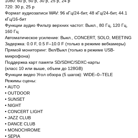
1080: 60 p, 50 p, 30 p, 25 p, 24 p
720: 30 p, 25 p
Формат аудиозаписи WAV: 96 кГц/24-бит, 48 кГц/24-бит, 44.1
кГц/16-бит
Функции аудио Фильтр верхних частот: Выкл., 80 Гц, 120 Гц,
160 Гц
Автоматическое усиление: Выкл., CONCERT, SOLO, MEETING
Задержка: 0.0 F, 0.5 F–10.0 F (только в режиме вебкамеры)
Прямой мониторинг: Вкл/Выкл (только в режиме USB-
микрофона)
Поддержка карт памяти SD/SDHC/SDXC-карты
(класс 10 или выше, объем до 128GB)
Функции видео Угол обзора (5 шагов): WIDE–0–TELE
Режимы сцены:
• AUTO
• OUTDOOR
• SUNSET
• NIGHT
• CONCERT LIGHT
• JAZZ CLUB
• DANCE CLUB
• MONOCHROME
• SEPIA