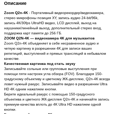
Описание
Zoom Q2n-4K
- Портативный видеорекордер/видеокамера,
стерео микрофоны позиция XY, запись аудио 24-bit/96k,
запись 4К/30fps UltraHD видео, LCD дисплей, выход на
наушники/линейный выход, дополнительный стерео вход,
поддержка карт памяти до 256 ГБ.
ZOOM Q2N-4K — видеокамера 4K для музыкантов
Zoom Q2n-4K объединяет в себе несравненное аудио и
четкую картинку в разрешении 4K для записи ваших
репетиций, выступлений и прямых трансляций в небывалом
качестве.
Качественная картинка под стать звуку
Записывайте сольные или групповые выступления при
помощи пяти настроек угла обзора (FOV). Благодаря 150-
градусному объективу и цветному ЖК-дисплею, Q2n-4K всегда
ловит нужный ракурс. Записывайте видео в разрешении Ultra
HD 4K одним нажатием кнопки.
Берите идеальный ракурс с помощью 150-градусного
объектива и цветного ЖК-дисплея Q2n-4K и начинайте запись
премиум-качества вплоть до 4K Ultra HD нажатием одной
кнопки.