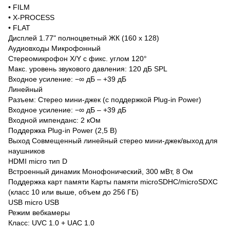
• FILM
• X-PROCESS
• FLAT
Дисплей 1.77" полноцветный ЖК (160 x 128)
Аудиовходы Микрофонный
Стереомикрофон X/Y с фикс. углом 120°
Макс. уровень звукового давления: 120 дБ SPL
Входное усиление: −∞ дБ – +39 дБ
Линейный
Разъем: Стерео мини-джек (с поддержкой Plug-in Power)
Входное усиление: −∞ дБ – +39 дБ
Входной импенданс: 2 кОм
Поддержка Plug-in Power (2,5 В)
Выход Совмещенный линейный стерео мини-джек/выход для
наушников
HDMI micro тип D
Встроенный динамик Монофонический, 300 мВт, 8 Ом
Поддержка карт памяти Карты памяти microSDHC/microSDXC
(класс 10 или выше, объем до 256 ГБ)
USB micro USB
Режим вебкамеры
Класс: UVC 1.0 + UAC 1.0