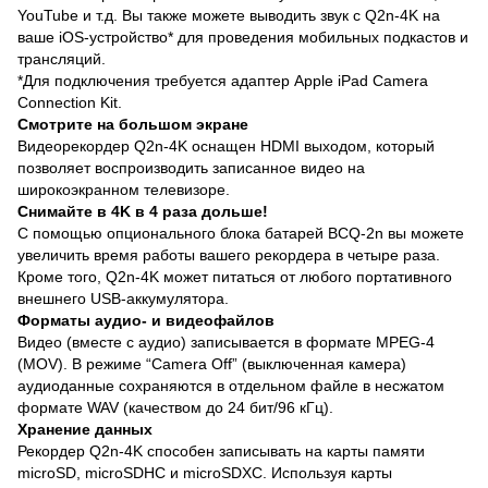
YouTube и т.д. Вы также можете выводить звук с Q2n-4K на
ваше iOS-устройство* для проведения мобильных подкастов и
трансляций.
*Для подключения требуется адаптер Apple iPad Camera
Connection Kit.
Смотрите на большом экране
Видеорекордер Q2n-4K оснащен HDMI выходом, который
позволяет воспроизводить записанное видео на
широкоэкранном телевизоре.
Снимайте в 4K в 4 раза дольше!
С помощью опционального блока батарей BCQ-2n вы можете
увеличить время работы вашего рекордера в четыре раза.
Кроме того, Q2n-4K может питаться от любого портативного
внешнего USB-аккумулятора.
Форматы аудио- и видеофайлов
Видео (вместе с аудио) записывается в формате MPEG-4
(MOV). В режиме “Camera Off” (выключенная камера)
аудиоданные сохраняются в отдельном файле в несжатом
формате WAV (качеством до 24 бит/96 кГц).
Хранение данных
Рекордер Q2n-4K способен записывать на карты памяти
microSD, microSDHC и microSDXC. Используя карты