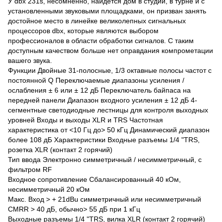
У dbx 231s, несомненно, найдется дом в студии, в турне и с
установленными звуковыми площадками, он призван занять
достойное место в линейке великолепных сигнальных
процессоров dbx, которые являются выбором
профессионалов в области обработки сигналов. С таким
доступным качеством больше нет оправдания компрометации
вашего звука.
Функции Двойные 31-полосные, 1/3 октавные полосы частот с
постоянной Q Переключаемые диапазоны усиления /
ослабления ± 6 или ± 12 дБ Переключатель байпаса на
передней панели Диапазон входного усиления ± 12 дБ 4-
сегментные светодиодные лестницы для контроля выходных
уровней Входы и выходы XLR и TRS Частотная
характеристика от <10 Гц до> 50 кГц Динамический диапазон
более 108 дБ Характеристики Входные разъемы 1/4 "TRS,
розетка XLR (контакт 2 горячий)
Тип ввода Электронно симметричный / несимметричный, с
фильтром RF
Входное сопротивление Сбалансированный 40 кОм,
несимметричный 20 кОм
Макс. Вход > + 21dBu симметричный или несимметричный
CMRR > 40 дБ, обычно> 55 дБ при 1 кГц
Выходные разъемы 1/4 "TRS, вилка XLR (контакт 2 горячий)