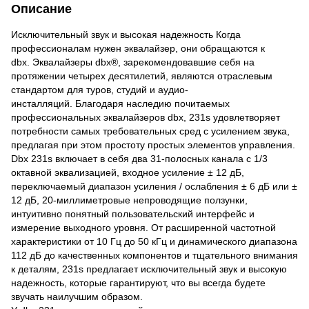
Описание
Исключительный звук и высокая надежность Когда
профессионалам нужен эквалайзер, они обращаются к
dbx. Эквалайзеры dbx®, зарекомендовавшие себя на
протяжении четырех десятилетий, являются отраслевым
стандартом для туров, студий и аудио-
инсталляций. Благодаря наследию почитаемых
профессиональных эквалайзеров dbx, 231s удовлетворяет
потребности самых требовательных сред с усилением звука,
предлагая при этом простоту простых элементов управления.
Dbx 231s включает в себя два 31-полосных канала с 1/3
октавной эквализацией, входное усиление ± 12 дБ,
переключаемый диапазон усиления / ослабления ± 6 дБ или ±
12 дБ, 20-миллиметровые непроводящие ползунки,
интуитивно понятный пользовательский интерфейс и
измерение выходного уровня. От расширенной частотной
характеристики от 10 Гц до 50 кГц и динамического диапазона
112 дБ до качественных компонентов и тщательного внимания
к деталям, 231s предлагает исключительный звук и высокую
надежность, которые гарантируют, что вы всегда будете
звучать наилучшим образом.