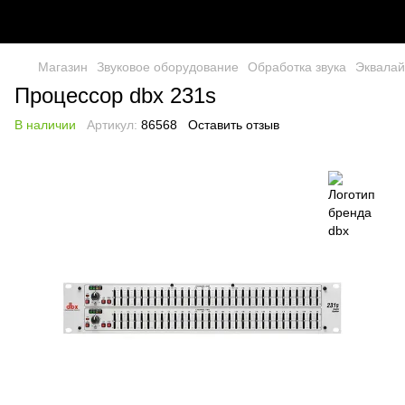
Магазин
Звуковое оборудование
Обработка звука
Эквала
Процессор dbx 231s
В наличии
Артикул:
86568
Оставить отзыв