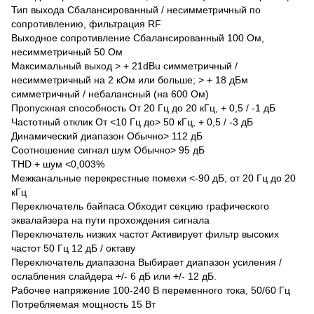
Тип выхода Сбалансированный / несимметричный по
сопротивлению, фильтрация RF
Выходное сопротивление Сбалансированный 100 Ом,
несимметричный 50 Ом
Максимальный выход > + 21dBu симметричный /
несимметричный на 2 кОм или больше; > + 18 дБм
симметричный / небалансный (на 600 Ом)
Пропускная способность От 20 Гц до 20 кГц, + 0,5 / -1 дБ
Частотный отклик От <10 Гц до> 50 кГц, + 0,5 / -3 дБ
Динамический диапазон Обычно> 112 дБ
Соотношение сигнал шум Обычно> 95 дБ
THD + шум <0,003%
Межканальные перекрестные помехи <-90 дБ, от 20 Гц до 20
кГц
Переключатель байпаса Обходит секцию графического
эквалайзера на пути прохождения сигнала
Переключатель низких частот Активирует фильтр высоких
частот 50 Гц 12 дБ / октаву
Переключатель диапазона Выбирает диапазон усиления /
ослабления слайдера +/- 6 дБ или +/- 12 дБ.
Рабочее напряжение 100-240 В переменного тока, 50/60 Гц
Потребляемая мощность 15 Вт