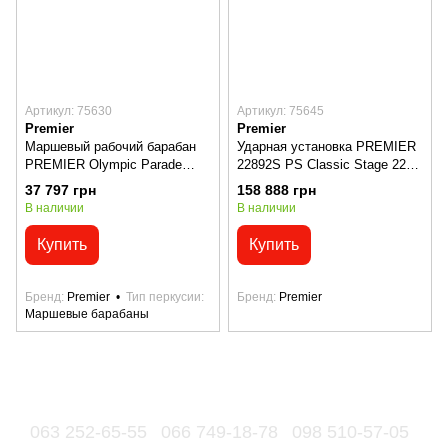
Артикул: 75630
Артикул: 75645
Premier
Premier
Маршевый рабочий барабан
Ударная установка PREMIER
PREMIER Olympic Parade
22892S PS Classic Stage 22
Series 61412W-S
Sparkle
37 797 грн
158 888 грн
В наличии
В наличии
Купить
Купить
Бренд
Premier
Тип перкусии
Бренд
Premier
Маршевые барабаны
063 252-65-55
066 749-18-78
098 510-57-05