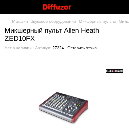
Магазин
Звуковое оборудование
Микшерные пульты
Микш
Микшерный пульт Allen Heath
ZED10FX
Нет в наличии
Артикул:
27224
Оставить отзыв