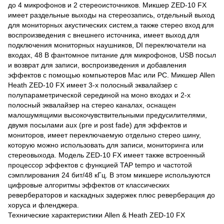
до 4 микрофонов и 2 стереоисточников. Микшер ZED-10 FX
имеет раздельные выходы на стереозапись, отдельный выход
для мониторных акустических систем,а также стерео вход для
воспроизведения с внешнего источника, имеет выход для
подключения мониторных наушников, DI переключатели на
входах, 48 В фантомное питание для микрофонов, USB посыл
и возврат для записи, воспроизведения и добавления
эффектов с помощью компьютеров Mac или PC. Микшер Allen
Heath ZED-10 FX имеет 3-х полосный эквалайзер с
полупараметрической серединой на моно входах и 2-х
полосный эквалайзер на стерео каналах, оснащен
малошумящими высокочувствительными предусилителями,
двумя посылами aux (pre и post fade) для эффектов и
мониторов, имеет переключаемую отдельно стерео шину,
которую можно использовать для записи, мониторинга или
стереовыхода. Модель ZED-10 FX имеет также встроенный
процессор эффектов с функцией TAP tempo и частотой
сэмплирования 24 бит/48 кГц. В этом микшере используются
цифровые алгоритмы эффектов от классических
ревербераторов и каскадных задержек плюс реверберация до
хоруса и фленджера.
Технические характеристики Allen & Heath ZED-10 FX