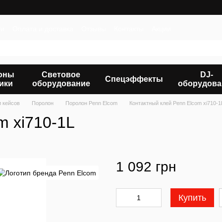
ти
Оплата и доставка
Отзывы
Контакты
Акции
оны
Световое
DJ-
Спецэффекты
ики
оборудование
оборудова
и кейсов
Поролон
Поролон Penn Elcom
Контактный клей Penn Elcom xi710-1
m xi710-1L
1 092 грн
Купить