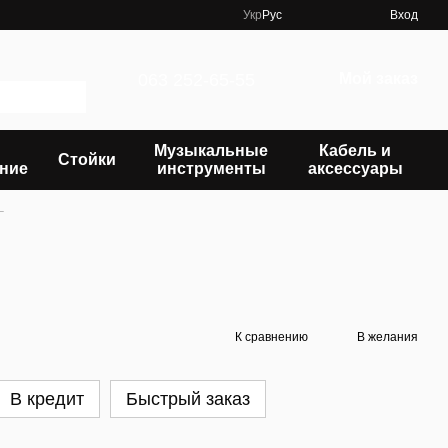
Укр
Рус
Вход
063 252-65-55
Мой заказ
Музыкальные
Кабель и
Стойки
ние
инструменты
аксессуары
L
К сравнению
В желания
В кредит
Быстрый заказ