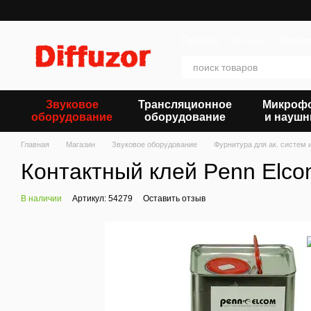
Перейти к основному контенту
Главная
Магазин
Новос
Звуковое
Трансляционное
Микроф
оборудование
оборудование
и наушн
Главная
Магазин
Звуковое оборудование
Фурнитура для ак. систем 
Контактный клей Penn Elco
В наличии
Артикул: 54279
Оставить отзыв