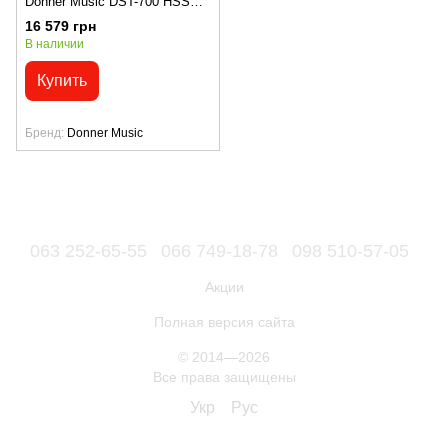
Donner Music DST-700 HSS
Gold EC6817
16 579 грн
В наличии
Купить
Бренд
Donner Music
063 252-65-55
066 749-18-78
098 510-57-05
Акции
Полная версия сайта
© 2014—2026
Все права защищены
Укр
Рус