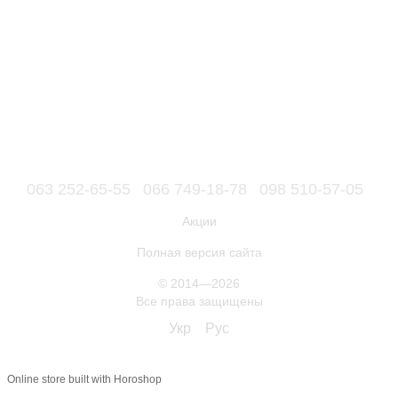
063 252-65-55
066 749-18-78
098 510-57-05
Акции
Полная версия сайта
© 2014—2026
Все права защищены
Укр
Рус
Online store built with Horoshop