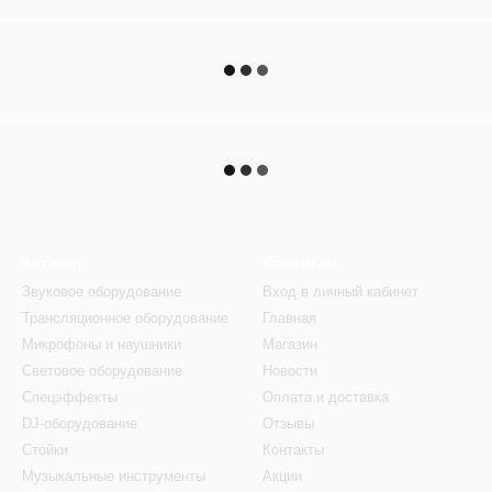
Каталог
Клиентам
Звуковое оборудование
Вход в личный кабинет
Трансляционное оборудование
Главная
Микрофоны и наушники
Магазин
Световое оборудование
Новости
Спецэффекты
Оплата и доставка
DJ-оборудование
Отзывы
Стойки
Контакты
Музыкальные инструменты
Акции