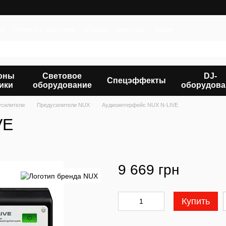
ти
Оплата и доставка
Отзывы
Контакты
Акции
оны
Световое
DJ-
Спецэффекты
ики
оборудование
оборудова
усилители
Предусилители NUX
Аудиоинтерфейс NUX N-LIVE
VE
9 669 грн
Купить