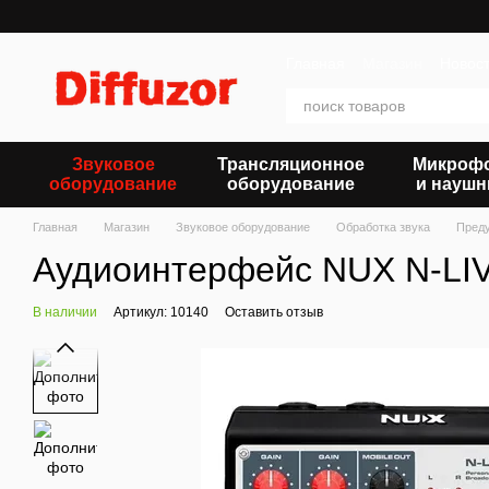
Перейти к основному контенту
Главная
Магазин
Новос
Звуковое
Трансляционное
Микроф
оборудование
оборудование
и наушн
Главная
Магазин
Звуковое оборудование
Обработка звука
Пред
Аудиоинтерфейс NUX N-LI
В наличии
Артикул: 10140
Оставить отзыв