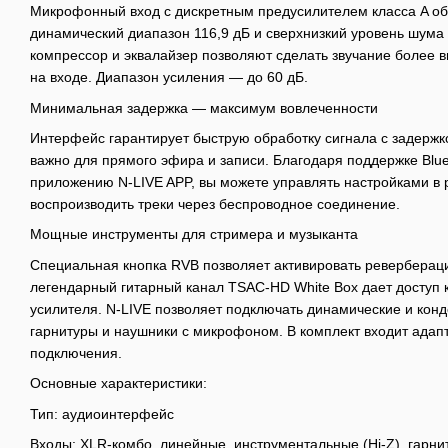
Микрофонный вход с дискретным предусилителем класса A об
динамический диапазон 116,9 дБ и сверхнизкий уровень шума 
компрессор и эквалайзер позволяют сделать звучание более
на входе. Диапазон усиления — до 60 дБ.
Минимальная задержка — максимум вовлеченности
Интерфейс гарантирует быструю обработку сигнала с задержко
важно для прямого эфира и записи. Благодаря поддержке Blu
приложению N-LIVE APP, вы можете управлять настройками в
воспроизводить треки через беспроводное соединение.
Мощные инструменты для стримера и музыканта
Специальная кнопка RVB позволяет активировать реверберац
легендарный гитарный канал TSAC-HD White Box дает доступ 
усилителя. N-LIVE позволяет подключать динамические и ко
гарнитуры и наушники с микрофоном. В комплект входит адап
подключения.
Основные характеристики:
Тип: аудиоинтерфейс
Входы: XLR-комбо, линейные, инструментальные (Hi-Z), гарни