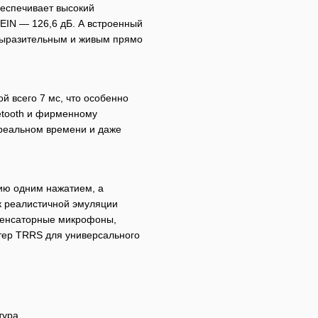
еспечивает высокий
EIN — 126,6 дБ. А встроенный
 выразительным и живым прямо
й всего 7 мс, что особенно
etooth и фирменному
 реальном времени и даже
ию одним нажатием, а
к реалистичной эмуляции
нденсаторные микрофоны,
тер TRRS для универсального
тура