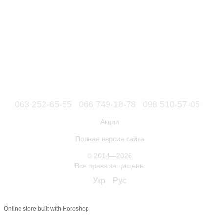
063 252-65-55
066 749-18-78
098 510-57-05
Акции
Полная версия сайта
© 2014—2026
Все права защищены
Укр
Рус
Online store built with Horoshop