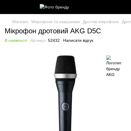
Магазин
Мікрофони та навушники
Дротові мікрофони
Дрот
Мікрофон дротовий AKG D5С
В наявності
Артикул:
52432
Написати відгук