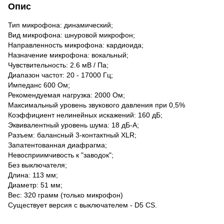
Опис
Тип микрофона: динамический;
Вид микрофона: шнуровой микрофон;
Направленность микрофона: кардиоида;
Назначение микрофона: вокальный;
Чувствительность: 2.6 мВ / Па;
Диапазон частот: 20 - 17000 Гц;
Импеданс 600 Ом;
Рекомендуемая нагрузка: 2000 Ом;
Максимальный уровень звукового давления при 0,5%
Коэффициент нелинейных искажений: 160 дБ;
Эквивалентный уровень шума: 18 дБ-А;
Разъем: балансный 3-контактный XLR;
Запатентованная диафрагма;
Невосприимчивость к "заводок";
Без выключателя;
Длина: 113 мм;
Диаметр: 51 мм;
Вес: 320 грамм (только микрофон)
Существует версия с выключателем - D5 СS.