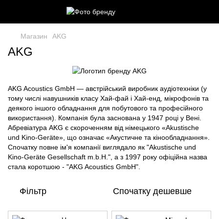
Магазин
AKG
AKG
AKG Acoustics GmbH — австрійський виробник аудіотехніки (у
тому числі навушників класу Хай-фай і Хай-енд, мікрофонів та
деякого іншого обладнання для побутового та професійного
використання). Компанія була заснована у 1947 році у Вені.
Абревіатура AKG є скороченням від німецького «Akustische
und Kino-Geräte», що означає «Акустичне та кінообладнання».
Спочатку повне ім'я компанії виглядало як "Akustische und
Kino-Geräte Gesellschaft m.b.H.", а з 1997 року офіційна назва
стала коротшою - "AKG Acoustics GmbH".
Фільтр
Спочатку дешевше