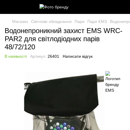
Магазин
Світлове обладнання
Пари
Пари EMS
Водонепро
Водонепроникний захист EMS WRC-
PAR2 для світлодіодних парів
48/72/120
В наявності
Артикул:
26401
Написати відгук