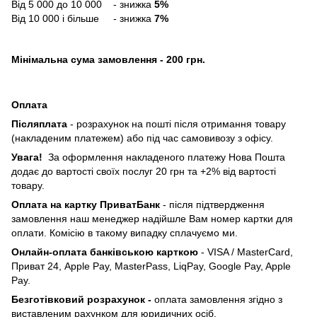
Від 5 000 до 10 000 - знижка
5%
Від 10 000 і більше - знижка
7%
Мінімальна сума замовлення - 200 грн.
Оплата
Післяплата
- розрахунок на пошті після отримання товару
(накладеним платежем) або під час самовивозу з офісу.
Увага!
За оформлення накладеного платежу Нова Пошта
додає до вартості своїх послуг 20 грн та +2% від вартості
товару.
Оплата на картку ПриватБанк
- після підтвердження
замовлення наш менеджер надійшле Вам номер картки для
оплати. Комісію в такому випадку сплачуємо ми.
Онлайн-оплата банківською карткою
- VISA / MasterCard,
Приват 24, Apple Pay, MasterPass, LiqPay, Google Pay, Apple
Pay.
Безготівковий розрахунок -
оплата замовлення згідно з
виставленим рахунком для юридичних осіб.