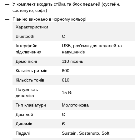
У комплект входить стійка та блок педалей (сустейн,
состенуто, софт)
Піаніно виконано в чорному кольорі
Характеристики
Bluetooth
Є
Інтерфейс
USB, роз'єми для педалей та
підключення
навушників
Демо пісні
110 пісень
Кількість ритмів
600
Кількість тонів
610
Потужність
15 Вт
динаміка
Тип клавіатури
Молоточкова
Дисплей
Є
Динамік
Є
Педалі
Sustain, Sostenuto, Soft