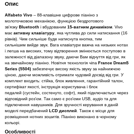
Опис
Alfabeto Vivo
– 88-клавішне цифрове піаніно з
молоточковою механікою, функцією бездротового
зв'язку
Bluetooth
і вбудованим
15-ватним динаміком
. Vivo
має
активну клавіатуру
, яка чутлива до сили натискання (16
рівнів). Чим сильніше буде натиснута кнопка, тим
сильнішим вийде звук. Вага клавіатури важча на низьких нотах
і легша на високих, тому відтворення змінюється поступово в
залежності від діапазону звуку, даючи Вам відчуття від гри, як
на звичайному піаніно. Новітня технологія чіпа
France Dream5
Series (5504)
забезпечує високу якість звуку за найнижчою
ціною, даючи можливість отримати чудовий досвід від гри. У
комплект входить: стійка, блок живлення, гарантійний талон,
сертифікат якості, інструкція користувача і блок
педалей (сустейн, состенуто, софт), який підключається через
відповідний роз'єм. Так само є роз'єми USB, аудіо та для
підключення навушників. Для зручності керування в даній
моделі передбачений
LCD дисплей
. Також є місце для
розміщення нотних зошитів. Піаніно виконано в чорному
кольорі.
Особливості