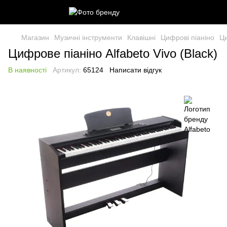
Магазин
Музичні інструменти
Клавішні
Цифрові піаніно
Ци
Цифрове піаніно Alfabeto Vivo (Black)
В наявності
Артикул:
65124
Написати відгук