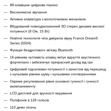
88-клавішне цифрове піаніно
Високоякісне звучання
Активна клавіатура з молоточковою механікою
Вбудований повнодіапазонний 3D стерео динамік високої
потужності (8 Ом, 15 Вт)
Новітня технологія чіпа джерела звуку France Dream5
Series (5504)
Функція бездротового зв'язку Bluetooth
16-рівнева чутливість клавіш імітує відчуття акустичного
фортепіано і забезпечує прекрасний досвід від гри
Цифровий підсилювач потужності з захистом від перешкод,
з нульовим рівнем шуму і нульовими спотвореннями
Окреме регулювання рівня основної гучності і гучності
акомпанементу
LCD дисплей для зручності керування
Поліфонія в 128 голосів
110 демо пісень