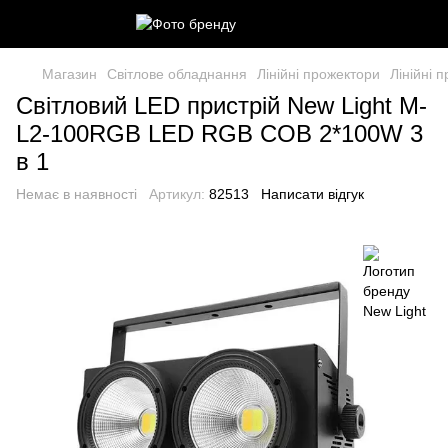
Магазин
Світлове обладнання
Лінійні прожектори
Лінійні 
Світловий LED пристрій New Light M-
L2-100RGB LED RGB COB 2*100W 3
в 1
Немає в наявності
Артикул:
82513
Написати відгук