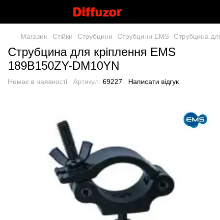
Магазин
Стійки
Струбцини
Струбцини EMS
Струбцина дл
Струбцина для кріплення EMS
189B150ZY-DM10YN
Немає в наявності
Артикул:
69227
Написати відгук