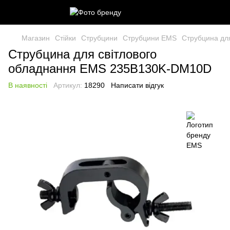
Магазин
Стійки
Струбцини
Струбцини EMS
Струбцина дл
Струбцина для світлового
обладнання EMS 235B130K-DM10D
В наявності
Артикул:
18290
Написати відгук