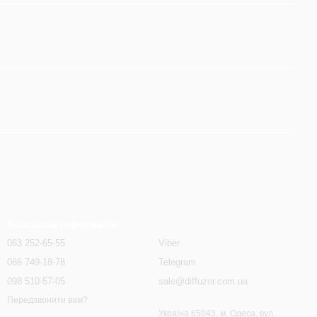
Контактна інформація
063 252-65-55
Viber
066 749-18-78
Telegram
098 510-57-05
sale@diffuzor.com.ua
Передзвонити вам?
Україна 65043, м. Одеса, вул.