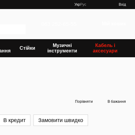
Укр
Рус
Вхід
063 252-65-55
Мій кошик
Музичні
Кабель і
Стійки
ання
інструменти
аксесуари
Порівняти
В бажання
В кредит
Замовити швидко