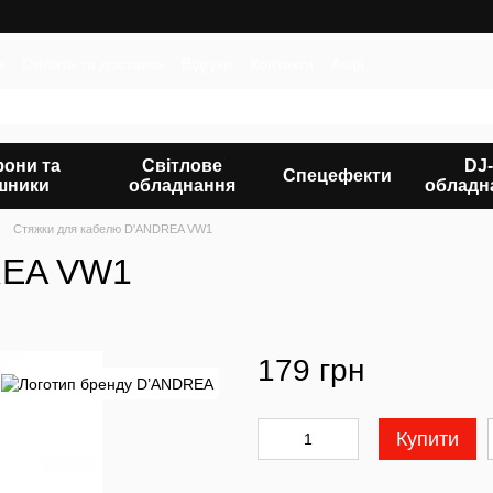
и
Оплата та доставка
Відгуки
Контакти
Акції
фони та
Світлове
DJ-
Спецефекти
шники
обладнання
обладн
Стяжки для кабелю D'ANDREA VW1
REA VW1
179 грн
Купити