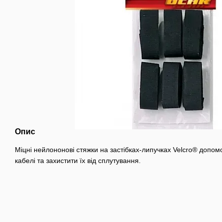
Опис
Міцні нейлононові стяжки на застібках-липучках Velcro® допо
кабелі та захистити їх від сплутування.