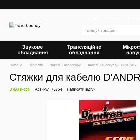
Перейти до основного контенту
Головна
Магазин
Новин
Звукове
Трансляційне
Мікро
обладнання
обладнання
наву
Головна
Магазин
Кабель і аксесуари
Кабель і аксесуари D’ANDREA
Стяжки для кабелю D'AND
В наявності
Артикул: 75754
Написати відгук