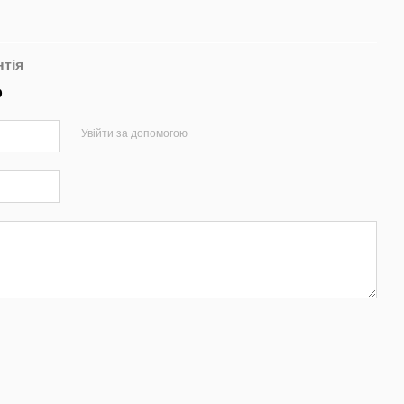
нтія
р
Увійти за допомогою