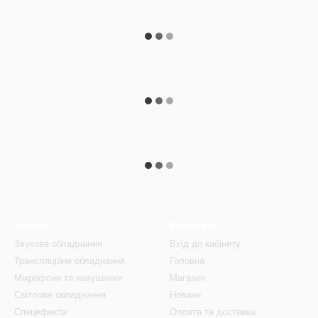
Каталог
Клієнтам
Звукове обладнання
Вхід до кабінету
Трансляційне обладнання
Головна
Мікрофони та навушники
Магазин
Світлове обладнання
Новини
Спецефекти
Оплата та доставка