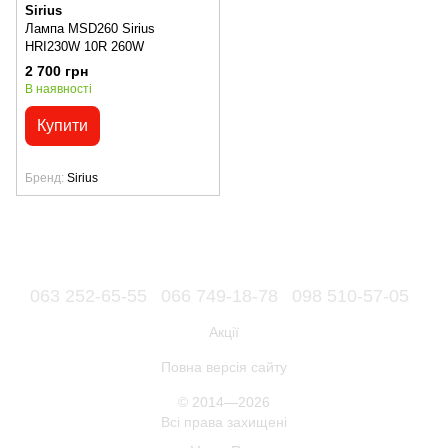
Sirius
Лампа MSD260 Sirius
HRI230W 10R 260W
2 700 грн
В наявності
Купити
Бренд
Sirius
063 252-65-55
066 749-18-78
098 510-57-05
Акції
Повна версія сайту
© 2014—2026
Всі права захищені