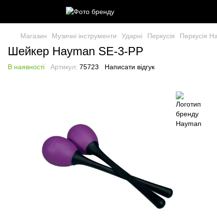
Магазин
Музичні інструменти
Ударні
Перкусія
Перкусія H
Шейкер Hayman SE-3-PP
В наявності
Артикул:
75723
Написати відгук