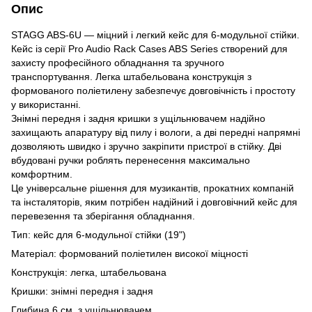
Опис
STAGG ABS-6U — міцний і легкий кейс для 6-модульної стійки.
Кейс із серії Pro Audio Rack Cases ABS Series створений для
захисту професійного обладнання та зручного
транспортування. Легка штабельована конструкція з
формованого поліетилену забезпечує довговічність і простоту
у використанні.
Знімні передня і задня кришки з ущільнювачем надійно
захищають апаратуру від пилу і вологи, а дві передні напрямні
дозволяють швидко і зручно закріпити пристрої в стійку. Дві
вбудовані ручки роблять перенесення максимально
комфортним.
Це універсальне рішення для музикантів, прокатних компаній
та інсталяторів, яким потрібен надійний і довговічний кейс для
перевезення та зберігання обладнання.
Тип: кейс для 6-модульної стійки (19")
Матеріал: формований поліетилен високої міцності
Конструкція: легка, штабельована
Кришки: знімні передня і задня
Глибина 6 см, з ущільнювачем