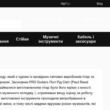
Укр
Рус
Вхід
063 252-65-55
Мій кошик
Музичні
Кабель і
Стійки
ання
інструменти
аксесуари
у, який є одним із провідних світових виробників гітар та
5 роком. Засновник PRS Guitars Пол Рід Сміт (Paul Reed
займатися виготовленням гітар було його мрією з юності.
 з музичного коледжу, і, отримавши вищу оцінку за роботу,
і виготовлені інструменти проходили випробування в
 зміни, в тому числі завдяки відгукам різних музикантів, які