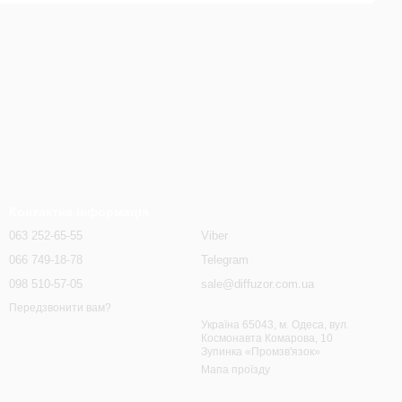
Контактна інформація
063 252-65-55
Viber
066 749-18-78
Telegram
098 510-57-05
sale@diffuzor.com.ua
Передзвонити вам?
Україна 65043, м. Одеса, вул.
Космонавта Комарова, 10
Зупинка «Промзв'язок»
Мапа проїзду