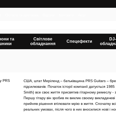
и
Оплата та доставка
Відгуки
Контакти
Акції
фони та
Світлове
DJ-
Спецефекти
шники
обладнання
обладн
США, штат Меріленд – батьківщина PRS Guitars – бренд
підсилювачів. Початок історії компанії датується 198
Smith) все своє життя присвятив гітарному ремеслу - 
Першу гітару він зробив як виклик своєму викладачеві
прийняв рішення втілювати мрію в життя. Спочатку вс
реальних умовах, після чого в них вносилися нові і нові
пробували гітари Пола.