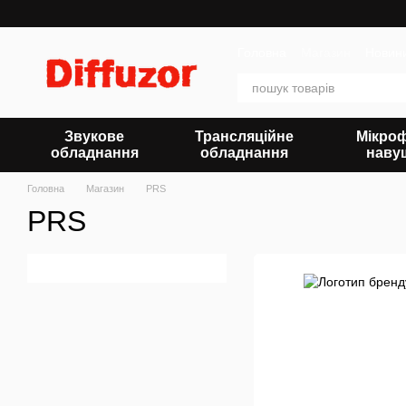
Перейти до основного контенту
Головна
Магазин
Новин
Звукове
Трансляційне
Мікро
обладнання
обладнання
наву
Головна
Магазин
PRS
PRS