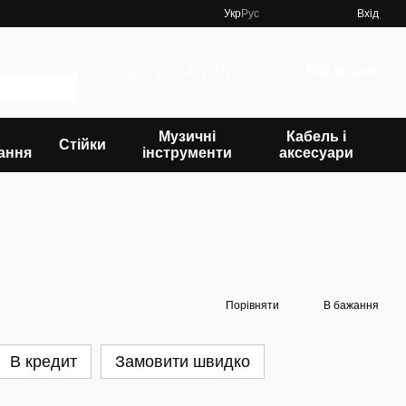
Укр
Рус
Вхід
063 252-65-55
Мій кошик
Музичні
Кабель і
Стійки
ання
інструменти
аксесуари
Порівняти
В бажання
В кредит
Замовити швидко