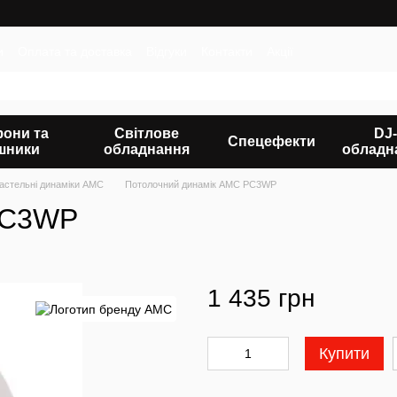
и
Оплата та доставка
Відгуки
Контакти
Акції
фони та
Світлове
DJ-
Спецефекти
шники
обладнання
обладн
астельні динаміки AMC
Потолочний динамік AMC PC3WP
PC3WP
1 435 грн
Купити