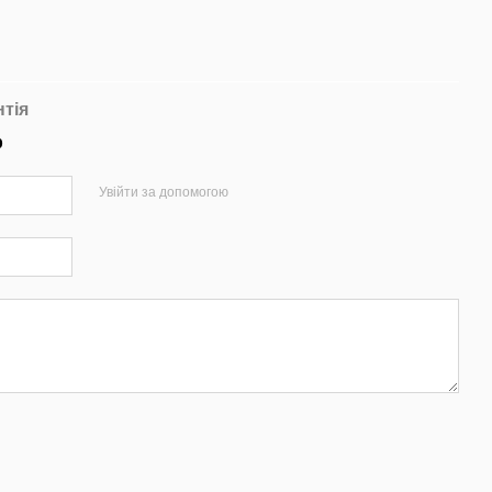
нтія
р
Увійти за допомогою