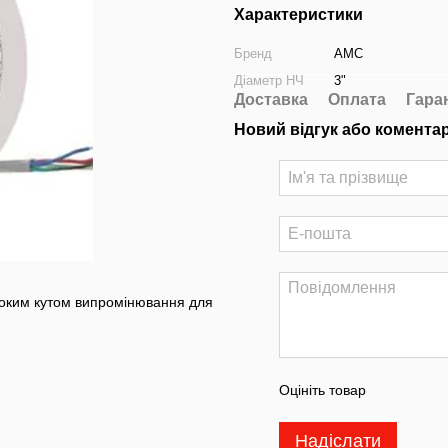
Характеристики
Бренд
AMC
Діаметр НЧ
3"
Доставка
Оплата
Гара
Новий відгук або комента
роким кутом випромінювання для
Оцініть товар
Надіслати