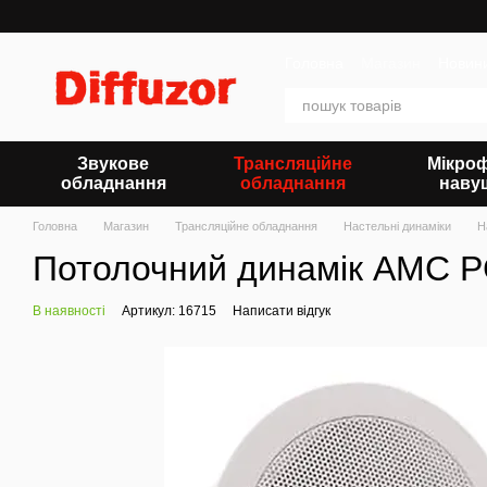
Перейти до основного контенту
Головна
Магазин
Новин
Звукове
Трансляційне
Мікро
обладнання
обладнання
наву
Головна
Магазин
Трансляційне обладнання
Настельні динаміки
Н
Потолочний динамік AMC 
В наявності
Артикул: 16715
Написати відгук