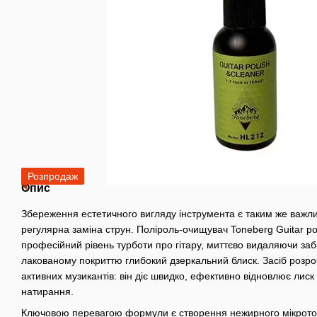
Розпродаж
Опис
Збереження естетичного вигляду інструмента є таким же важли
регулярна заміна струн. Поліроль-очищувач Toneberg Guitar pol
професійний рівень турботи про гітару, миттєво видаляючи з
лакованому покриттю глибокий дзеркальний блиск. Засіб розр
активних музикантів: він діє швидко, ефективно відновлює лиск
натирання.
Ключовою перевагою формули є створення нежирного мікротон