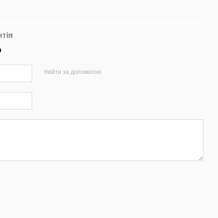
нтія
р
Увійти за допомогою