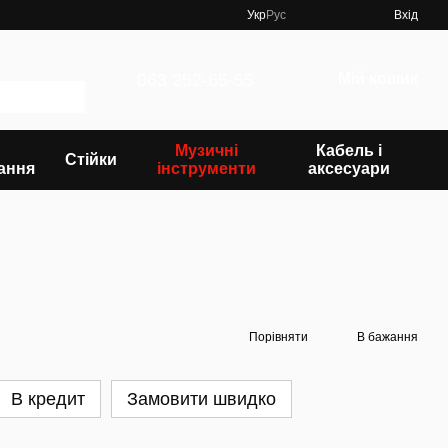
Укр
Рус
Вхід
063 252-65-55
Мій кошик
Музичні
Кабель і
Стійки
ання
інструменти
аксесуари
Порівняти
В бажання
В кредит
Замовити швидко