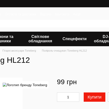
и
Оплата та доставка
Відгуки
Контакти
Акції
фони та
Світлове
DJ-
Спецефекти
шники
обладнання
обладн
Гітарні аксесуари Toneberg
Поліроль-очищувач Toneberg HL212
rg HL212
99 грн
Купити