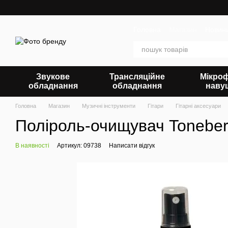
Перейти до основного контенту
Головна
Магазин
Новин
Звукове
Трансляційне
Мікро
обладнання
обладнання
наву
Головна
Магазин
Музичні інструменти
Гітари
Гітарні аксесуари
Поліроль-очищувач Tonebe
В наявності
Артикул: 09738
Написати відгук