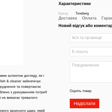
Характеристики
Бренд
Toneberg
Доставка
Оплата
Гара
Новий відгук або комента
вим аспектом догляду, як і
ish & cleaner забезпечує
абруднення та повертаючи
Оцініть товар
облено з урахуванням потреб
 і не вимагає тривалого
Надіслати
кого захисного шару, який