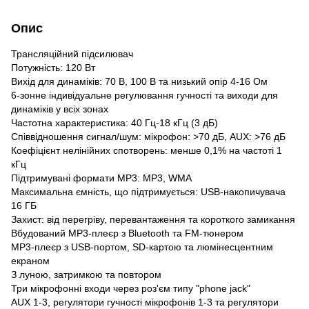
Опис
Трансляційний підсилювач
Потужність: 120 Вт
Вихід для динаміків: 70 В, 100 В та низький опір 4-16 Ом
6-зонне індивідуальне регулювання гучності та виходи для
динаміків у всіх зонах
Частотна характеристика: 40 Гц-18 кГц (3 дБ)
Співвідношення сигнал/шум: мікрофон: >70 дБ, AUX: >76 дБ
Коефіцієнт нелінійних спотворень: менше 0,1% на частоті 1
кГц
Підтримувані формати MP3: MP3, WMA
Максимальна ємність, що підтримується: USB-накопичувача
16 ГБ
Захист: від перегріву, перевантаження та короткого замикання
Вбудований MP3-плеєр з Bluetooth та FM-тюнером
MP3-плеєр з USB-портом, SD-картою та люмінесцентним
екраном
З луною, затримкою та повтором
Три мікрофонні входи через роз'єм типу "phone jack"
AUX 1-3, регулятори гучності мікрофонів 1-3 та регулятори