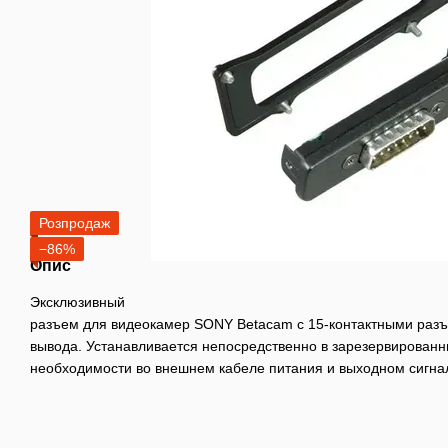
Розпродаж
−86%
Опис
Эксклюзивный
разъем для видеокамер SONY Betacam с 15-контактными раз
вывода. Устанавливается непосредственно в зарезервированн
необходимости во внешнем кабеле питания и выходном сигна