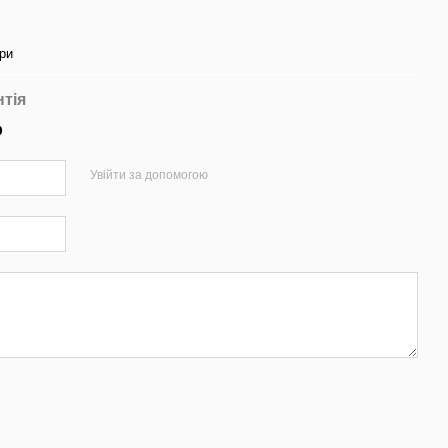
ри
нтія
р
Увійти за допомогою