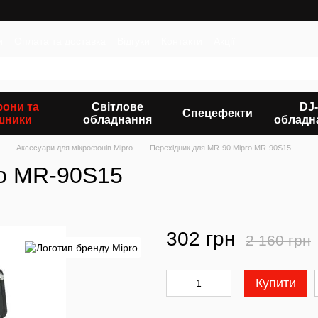
и
Оплата та доставка
Відгуки
Контакти
Акції
фони та
Світлове
DJ-
Спецефекти
шники
обладнання
обладн
Аксесуари для мікрофонів Mipro
Перехідник для MR-90 Mipro MR-90S15
ro MR-90S15
302 грн
2 160 грн
Купити