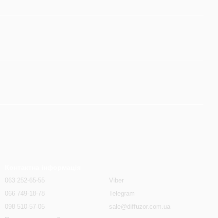
Контактна інформація
063 252-65-55
Viber
066 749-18-78
Telegram
098 510-57-05
sale@diffuzor.com.ua