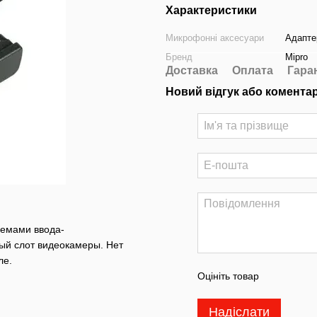
Характеристики
Микрофонні аксесуари
Адапте
Бренд
Mipro
Доставка
Оплата
Гара
Новий відгук або комента
ъемами ввода-
ый слот видеокамеры. Нет
ле.
Оцініть товар
Надіслати