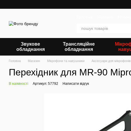
Перейти до основного контенту
Головна
Магазин
Новин
Звукове
Трансляційне
Мікро
обладнання
обладнання
наву
Головна
Магазин
Мікрофони та навушники
Аксесуари для мікрофонів
Перехідник для MR-90 Mip
В наявності
Артикул: 57792
Написати відгук