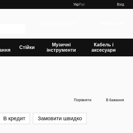
Укр
Рус
Вхід
063 252-65-55
Мій кошик
Музичні
Кабель і
Стійки
ання
інструменти
аксесуари
Порівняти
В бажання
В кредит
Замовити швидко