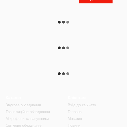
Каталог
Клієнтам
Звукове обладнання
Вхід до кабінету
Трансляційне обладнання
Головна
Мікрофони та навушники
Магазин
Світлове обладнання
Новини