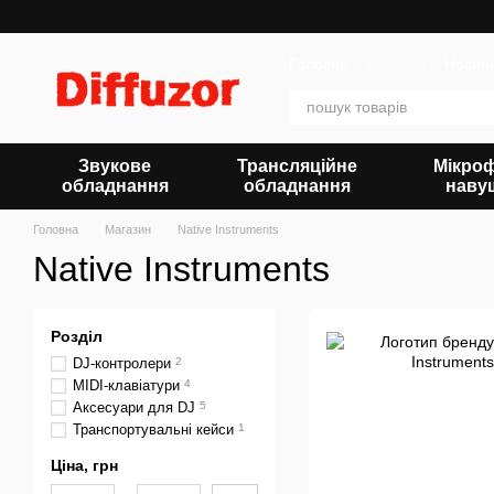
Перейти до основного контенту
Головна
Магазин
Новин
Звукове
Трансляційне
Мікро
обладнання
обладнання
наву
Головна
Магазин
Native Instruments
Native Instruments
Розділ
DJ-контролери
2
MIDI-клавіатури
4
Аксесуари для DJ
5
Транспортувальні кейси
1
Ціна, грн
Від Ціна, грн
До Ціна, грн