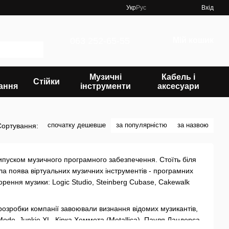
Укр
Рус
Вхід
063 252-65-55
Мій кошик
Музичні
Кабель і
Стійки
ання
інструменти
аксесуари
спочатку дешевше
за популярністю
за назвою
Сортування:
випуском музичного програмного забезпечення. Стоїть біля
ила поява віртуальних музичних інструментів - програмних
орення музики: Logic Studio, Steinberg Cubase, Cakewalk
 розробки компанії завоювали визнання відомих музикантів,
ode, Junkie XL, Кірка Хеммета (Metallica), Пауля Ландерса