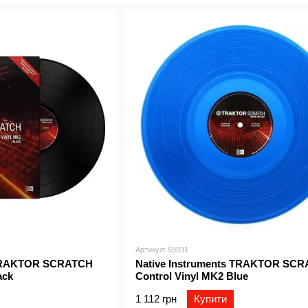
і Пауля Ландерса.
Артикул: 59931
 TRAKTOR SCRATCH
Native Instruments TRAKTOR SC
ack
Control Vinyl MK2 Blue
1 112 грн
Купити