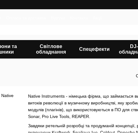
и
Оплата та доставка
Відгуки
Контакти
Акції
фони та
Світлове
DJ-
Спецефекти
шники
обладнання
обладн
Native Instruments - німецька фірма, що займається 
витоків революції в музичному виробництві, яку зроб
модулів (плагінів), що використовуються в ПО для ств
Sonar, Pro Live Tools, REAPER.
Завдяки ретельній розробці та продуманій концепції,
включаючи Kraftwerk, Брайана Іно, Coldcut, Depeche M