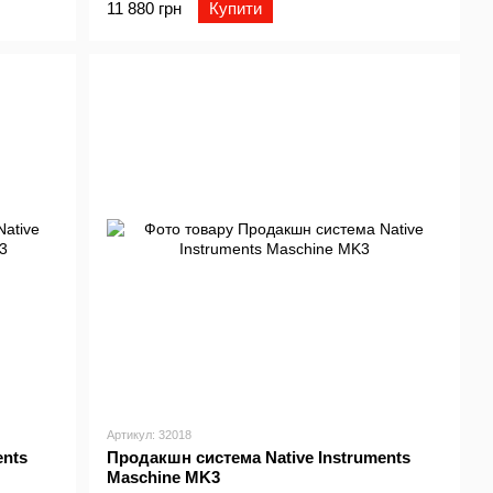
11 880 грн
Купити
Артикул: 32018
ents
Продакшн система Native Instruments
Maschine MK3