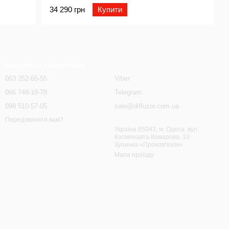
34 290 грн
Купити
Контактна інформація
063 252-65-55
Viber
066 749-18-78
Telegram
098 510-57-05
sale@diffuzor.com.ua
Передзвонити вам?
Україна 65043, м. Одеса, вул.
Космонавта Комарова, 10
Зупинка «Промзв'язок»
Мапа проїзду