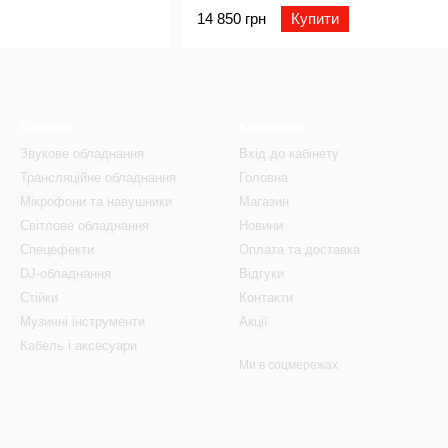
14 850 грн
Купити
Каталог
Клієнтам
Звукове обладнання
Вхід до кабінету
Трансляційне обладнання
Головна
Мікрофони та навушники
Магазин
Світлове обладнання
Новини
Спецефекти
Оплата та доставка
DJ-обладнання
Відгуки
Стійки
Контакти
Музичні інструменти
Акції
Кабель і аксесуари
Ми в соцмережах