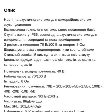
Опис
Настінна акустична система для комерційних систем
звукопідсилення
Ексклюзивна технологія оптимального посилення басів
Ступінь захисту IP66, всепогодна акустична система для
використання всередині та поза приміщеннями
З роз'ємом живлення 70 В/100 В та опором 8 Ом
Швидка установка з водонепроникними кронштейнами
Стильний зовнішній вигляд та виняткова якість звуку
Ідеально підходить для шкіл, офісів, готелів, вокзалів та
конференц-залів
Номінальна вихідна потужність: 40 Вт
Робоча напруга: 70/100 В
Імпеданс: 8 Ом
Регулювання потужності: 70В – 20Вт-10Вт-5Вт-2,5Вт; 100В -
40Вт-20Вт-10Вт-5Вт
Частотний діапазон: 90Hz-20KHz
Чутливість: 86дБ+/-3дБ
Max SPL: 102дБ+/-3дБ
НЧ-динамік: 6.5" графітовий конус, гумовий підвіс