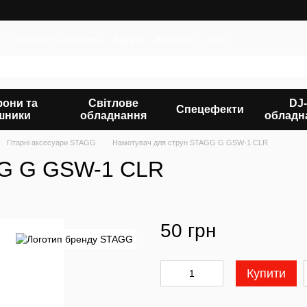
и
Оплата та доставка
Відгуки
Контакти
Акції
фони та
Світлове
DJ-
Спецефекти
шники
обладнання
обладн
Гітарні аксесуари STAGG
Намотувач для струн STAGG G GSW-1 CLR
GG G GSW-1 CLR
50 грн
Купити