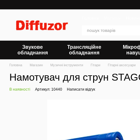
Перейти до основного контенту
Головна
Магазин
Новин
Звукове
Трансляційне
Мікро
обладнання
обладнання
наву
Головна
Магазин
Музичні інструменти
Гітари
Гітарні аксесуари
Намотувач для струн STA
В наявності
Артикул: 10440
Написати відгук