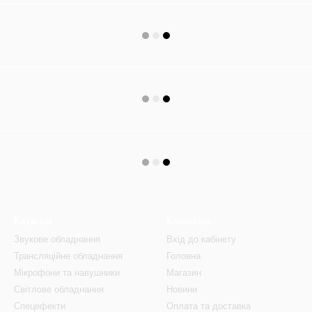
Каталог
Клієнтам
Звукове обладнання
Вхід до кабінету
Трансляційне обладнання
Головна
Мікрофони та навушники
Магазин
Світлове обладнання
Новини
Спецефекти
Оплата та доставка