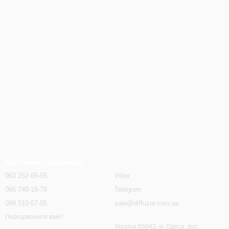
Контактна інформація
063 252-65-55
Viber
066 749-18-78
Telegram
098 510-57-05
sale@diffuzor.com.ua
Передзвонити вам?
Україна 65043, м. Одеса, вул.