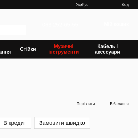
Укр
Рус
Вхід
063 252-65-55
Мій кошик
Музичні
Кабель і
Стійки
ання
інструменти
аксесуари
Порівняти
В бажання
В кредит
Замовити швидко