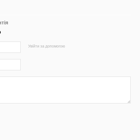
нтія
р
Увійти за допомогою