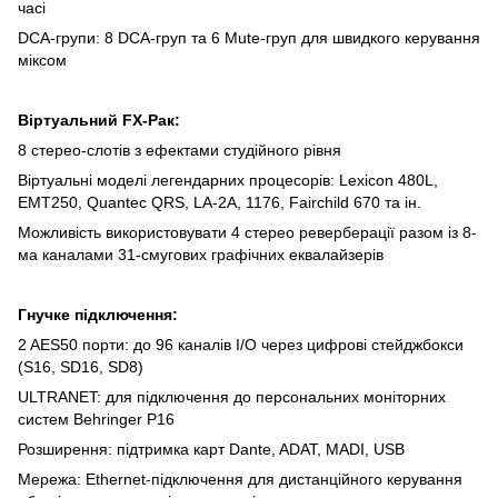
часі
DCA-групи: 8 DCA-груп та 6 Mute-груп для швидкого керування
міксом
Віртуальний FX-Рак:
8 стерео-слотів з ефектами студійного рівня
Віртуальні моделі легендарних процесорів: Lexicon 480L,
EMT250, Quantec QRS, LA-2A, 1176, Fairchild 670 та ін.
Можливість використовувати 4 стерео реверберації разом із 8-
ма каналами 31-смугових графічних еквалайзерів
Гнучке підключення:
2 AES50 порти: до 96 каналів I/O через цифрові стейджбокси
(S16, SD16, SD8)
ULTRANET: для підключення до персональних моніторних
систем Behringer P16
Розширення: підтримка карт Dante, ADAT, MADI, USB
Мережа: Ethernet-підключення для дистанційного керування