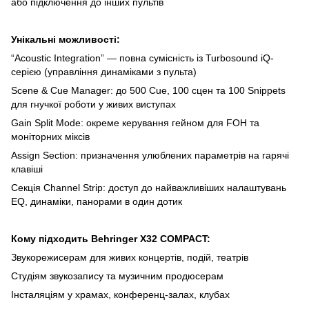
або підключення до інших пультів
Унікальні можливості:
“Acoustic Integration” — повна сумісність із Turbosound iQ-
серією (управління динаміками з пульта)
Scene & Cue Manager: до 500 Cue, 100 сцен та 100 Snippets
для гнучкої роботи у живих виступах
Gain Split Mode: окреме керування гейном для FOH та
моніторних міксів
Assign Section: призначення улюблених параметрів на гарячі
клавіші
Секція Channel Strip: доступ до найважливіших налаштувань
EQ, динаміки, панорами в один дотик
Кому підходить Behringer X32 COMPACT:
Звукорежисерам для живих концертів, подій, театрів
Студіям звукозапису та музичним продюсерам
Інсталяціям у храмах, конференц-залах, клубах