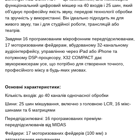
функціональний цифровий мікшер на 40 входів і 25 шин, який
об'єднує професійну якість звуку, передові технології обробки
та зручність у використанні. Він ідеально підходить як для
живого звуку, так і для студійної роботи, трансляцій або
театрів.
Завдяки 16 програмованим мікрофонним передпідсилювачам,
17 моторизованим фейдерам, вбудованому 32-канальному
аудіоінтерфейсу, управлінню через iPad або iPhone та
потужному DSP-процесору, X32 COMPACT дає
звукорежисерам усе, що потрібно для створення точного,
професійного міксу в будь-яких умовах.
Основні характеристики:
Кількість входів: до 40 каналів одночасної обробки
Шини: 25 шин мікшування, включно з головною LCR, 16 мікс-
шинами та 6 матрицями
Передпідсилювачі: 16 програмованих преміум-
передпідсилювачів від MIDAS
Фейдери: 17 моторизованих фейдерів (100 мм) з
автоматичним керуванням