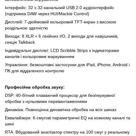
Інтерфейс: 32 x 32-канальний USB 2.0 аудіоінтерфейс
(підтримка DAW через HUI/Mackie Control)
Дисплей: 7-дюймовий кольоровий TFT-екран з високою
роздільною здатністю
Виходи: 8 XLR + 6 лінійних I/O, 2 виходи для навушників,
секція Talkback
Індивідуальні дисплеї: LCD Scribble Strips з індикаторами
каналів і кольоровим маркуванням
Управління: безкоштовні застосунки для iPad, iPhone, Android і
ПК для віддаленого контролю
Професійна обробка звуку:
DSP: 40-бітний плаваючий процесор для безперервної
обробки з нульовими перевантаженнями
Динаміка: Повноцінна динамічна обробка на всіх шинах
Еквалайзери: 6-смугові параметричні EQ на кожному каналі та
шині
RTA: Вбудований аналізатор спектру на 100 смуг у реальному