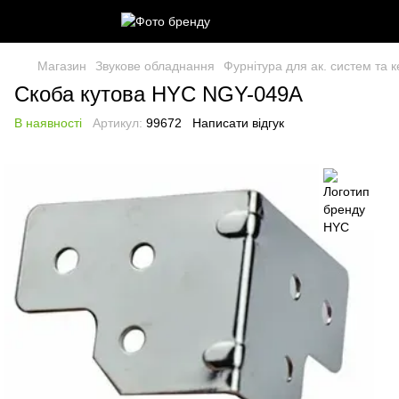
Магазин
Звукове обладнання
Фурнітура для ак. систем та к
Скоба кутова HYC NGY-049A
В наявності
Артикул:
99672
Написати відгук